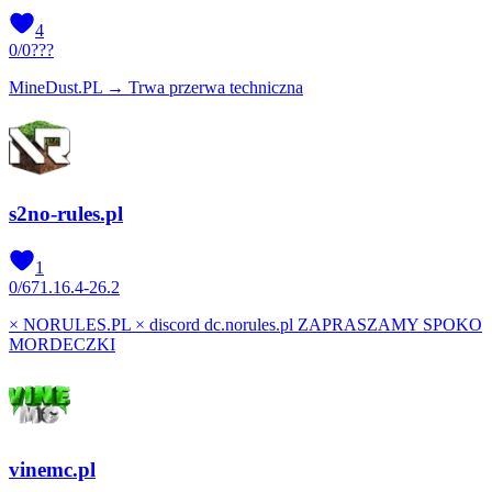
4
0
/
0
???
MineDust.PL → Trwa przerwa techniczna
s2no-rules.pl
1
0
/
67
1.16.4-26.2
× NORULES.PL × discord dc.norules.pl ZAPRASZAMY SPOKO
MORDECZKI
vinemc.pl