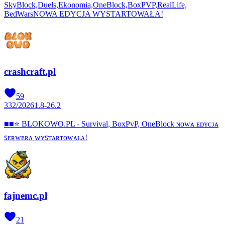
SkyBlock,Duels,Ekonomia,OneBlock,BoxPVP,RealLife,
BedWarsNOWA EDYCJA WYSTARTOWAŁA!
crashcraft.pl
59
332
/
2026
1.8-26.2
■■⭐ BLOKOWO.PL - Survival, BoxPvP, OneBlock ɴᴏᴡᴀ ᴇᴅʏᴄᴊᴀ
ꜱᴇʀᴡᴇʀᴀ ᴡʏꜱᴛᴀʀᴛᴏᴡᴀʟᴀ!
fajnemc.pl
21