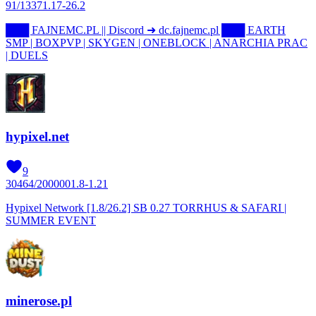
91
/
1337
1.17-26.2
███ FAJNEMC.PL || Discord ➜ dc.fajnemc.pl ███ EARTH
SMP | BOXPVP | SKYGEN | ONEBLOCK | ANARCHIA PRAC
| DUELS
hypixel.net
9
30464
/
200000
1.8-1.21
Hypixel Network [1.8/26.2] SB 0.27 TORRHUS & SAFARI |
SUMMER EVENT
minerose.pl