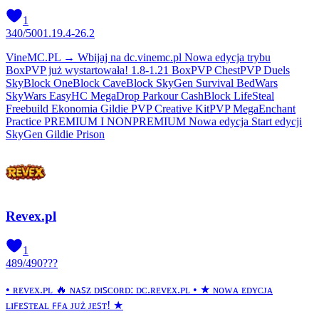
1
340
/
500
1.19.4-26.2
VineMC.PL → Wbijaj na dc.vinemc.pl Nowa edycja trybu
BoxPVP już wystartowała! 1.8-1.21 BoxPVP ChestPVP Duels
SkyBlock OneBlock CaveBlock SkyGen Survival BedWars
SkyWars EasyHC MegaDrop Parkour CashBlock LifeSteal
Freebuild Ekonomia Gildie PVP Creative KitPVP MegaEnchant
Practice PREMIUM I NONPREMIUM Nowa edycja Start edycji
SkyGen Gildie Prison
Revex.pl
1
489
/
490
???
• ʀᴇᴠᴇx.ᴘʟ 🔥 ɴᴀꜱᴢ ᴅɪꜱᴄᴏʀᴅ: ᴅᴄ.ʀᴇᴠᴇx.ᴘʟ • ★ ɴᴏᴡᴀ ᴇᴅʏᴄᴊᴀ
ʟɪꜰᴇꜱᴛᴇᴀʟ ꜰꜰᴀ ᴊᴜż ᴊᴇꜱᴛ! ★