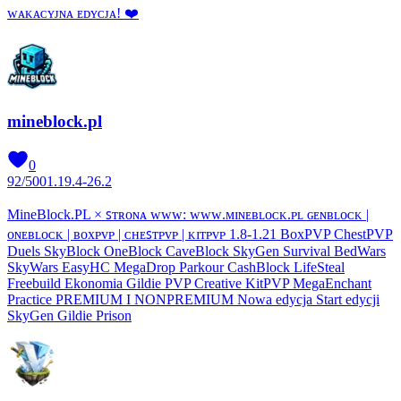
ᴡᴀᴋᴀᴄʏᴊɴᴀ ᴇᴅʏᴄᴊᴀ! ❤
mineblock.pl
0
92
/
500
1.19.4-26.2
MineBlock.PL × ꜱᴛʀᴏɴᴀ ᴡᴡᴡ: ᴡᴡᴡ.ᴍɪɴᴇʙʟᴏᴄᴋ.ᴘʟ ɢᴇɴʙʟᴏᴄᴋ |
ᴏɴᴇʙʟᴏᴄᴋ | ʙᴏxᴘᴠᴘ | ᴄʜᴇꜱᴛᴘᴠᴘ | ᴋɪᴛᴘᴠᴘ 1.8-1.21 BoxPVP ChestPVP
Duels SkyBlock OneBlock CaveBlock SkyGen Survival BedWars
SkyWars EasyHC MegaDrop Parkour CashBlock LifeSteal
Freebuild Ekonomia Gildie PVP Creative KitPVP MegaEnchant
Practice PREMIUM I NONPREMIUM Nowa edycja Start edycji
SkyGen Gildie Prison