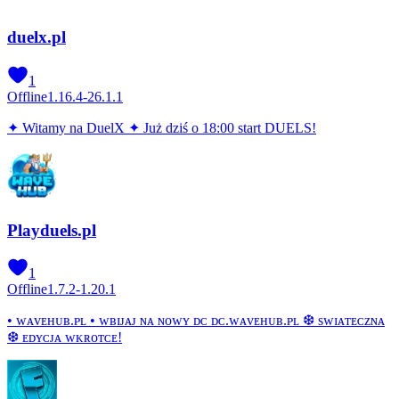
duelx.pl
1
Offline
1.16.4-26.1.1
✦ Witamy na DuelX ✦ Już dziś o 18:00 start DUELS!
Playduels.pl
1
Offline
1.7.2-1.20.1
• ᴡᴀᴠᴇʜᴜʙ.ᴘʟ • ᴡʙɪᴊᴀᴊ ɴᴀ ɴᴏᴡʏ ᴅᴄ ᴅᴄ.ᴡᴀᴠᴇʜᴜʙ.ᴘʟ ❆ sᴡɪᴀᴛᴇᴄᴢɴᴀ
❆ ᴇᴅʏᴄᴊᴀ ᴡᴋʀᴏᴛᴄᴇ!