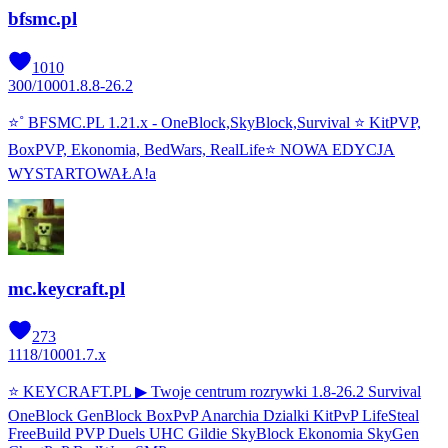
bfsmc.pl
1010
300
/
1000
1.8.8-26.2
⭐˚ BFSMC.PL 1.21.x - OneBlock,SkyBlock,Survival ⭐ KitPVP,
BoxPVP, Ekonomia, BedWars, RealLife⭐ NOWA EDYCJA
WYSTARTOWAŁA!a
mc.keycraft.pl
273
1118
/
1000
1.7.x
⭐ KEYCRAFT.PL ▶ Twoje centrum rozrywki 1.8-26.2 Survival
OneBlock GenBlock BoxPvP Anarchia Dzialki KitPvP LifeSteal
FreeBuild PVP Duels UHC Gildie SkyBlock Ekonomia SkyGen