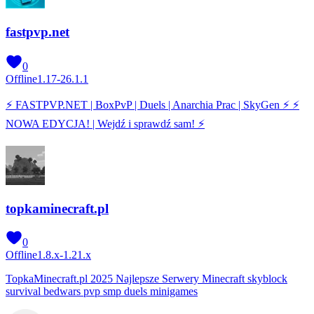
fastpvp.net
0
Offline
1.17-26.1.1
⚡ FASTPVP.NET | BoxPvP | Duels | Anarchia Prac | SkyGen ⚡ ⚡
NOWA EDYCJA! | Wejdź i sprawdź sam! ⚡
topkaminecraft.pl
0
Offline
1.8.x-1.21.x
TopkaMinecraft.pl 2025 Najlepsze Serwery Minecraft skyblock
survival bedwars pvp smp duels minigames