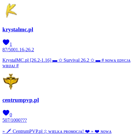
krystalmc.pl
1
87
/
500
1.16-26.2
KrystalMC.pl [26.2-1.16] ▬ ✩ Survival 26.2 ✩ ▬ # ɴᴏᴡᴀ ᴇᴅʏᴄᴊᴀ
ᴡʙɪᴊᴀᴊ #
centrumpvp.pl
0
507
/
1000
???
» 🗡 CentrumPVP.pl :|: ᴡɪᴇʟᴋᴀ ᴘʀᴏᴍᴏᴄᴊᴀ! ❤ » ❤ ɴᴏᴡᴀ