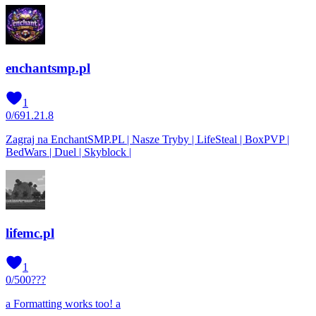
enchantsmp.pl
1
0
/
69
1.21.8
Zagraj na EnchantSMP.PL | Nasze Tryby | LifeSteal | BoxPVP |
BedWars | Duel | Skyblock |
lifemc.pl
1
0
/
500
???
a Formatting works too! a