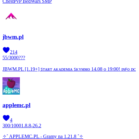
ChestPvP BedWars SMP
jbwm.pl
214
55
/
3000
???
JBWM.PL [1.19+] ꜱᴛᴀʀᴛ ᴀᴋᴀᴅᴇᴍɪᴀ ꜱᴋʏᴍᴍᴏ 14.08 ᴏ 19:00! ɪɴꜰᴏ ᴅᴄ
applemc.pl
4
300
/
1000
1.8.8-26.2
✧˚ APPLEMC.PL - Gramy na 1.21.8 ˚✧