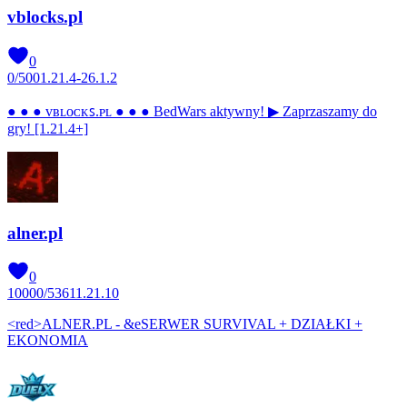
vblocks.pl
0
0
/
500
1.21.4-26.1.2
● ● ● ᴠʙʟᴏᴄᴋꜱ.ᴘʟ ● ● ● BedWars aktywny! ▶ Zaprzaszamy do
gry! [1.21.4+]
alner.pl
0
10000
/
5361
1.21.10
<red>ALNER.PL - &eSERWER SURVIVAL + DZIAŁKI +
EKONOMIA