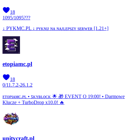
18
1095
/
1095
???
↓ PYKMC.PL ↓ ᴘʏᴋɴɪᴊ ɴᴀ ɴᴀᴊʟᴇᴘѕᴢʏ ѕᴇʀᴡᴇʀ [1.21+]
etopiamc.pl
18
0
/
1
1.7.2-26.1.2
ᴇᴛᴏᴘɪᴀᴍᴄ.ᴘʟ • ꜱᴋʏʙʟᴏᴄᴋ 🌟 🎁 EVENT O 19:00! • Darmowe
Klucze + TurboDrop x10.0! 🔥
unitycraft.pl