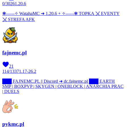
0
/
3026
1.20.6
❃------✧ WatahaMC ➜ 1.20.6 + ✧------❃ TOPKA 〤 EVENTY
〤 STREFA AFK
fajnemc.pl
21
114
/
1337
1.17-26.2
███ FAJNEMC.PL || Discord ➜ dc.fajnemc.pl ███ EARTH
SMP | BOXPVP | SKYGEN | ONEBLOCK | ANARCHIA PRAC
| DUELS
pykmc.pl