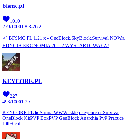
bfsmc.pl
1010
279
/
1000
1.8.8-26.2
⭐˚ BFSMC.PL 1.21.x - OneBlock,SkyBlock,Survival NOWA
EDYCJA EKONOMIA 26.1.2 WYSTARTOWAŁA!
KEYCORE.PL
227
493
/
1000
1.7.x
KEYCORE.PL ▶ Strona WWW: sklep.keycore.pl Survival
OneBlock KitPVP BoxPVP GenBlock Anarchia PvP Practice
LifeSteal