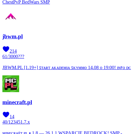
ChestPvP BedWars SMP
jbwm.pl
214
61
/
3000
???
JBWM.PL [1.19+] ꜱᴛᴀʀᴛ ᴀᴋᴀᴅᴇᴍɪᴀ ꜱᴋʏᴍᴍᴏ 14.08 ᴏ 19:00! ɪɴꜰᴏ ᴅᴄ
minecraft.pl
14
40
/
12345
1.7.x
ᴍɪɴᴇᴄʀᴀꜰᴛ.ᴘʟ ▪ 1.8 — 26.1.1 WSPARCIE BEDROCK! SMP -