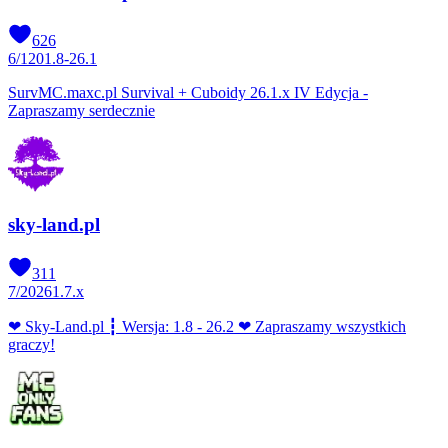
626
6
/
120
1.8-26.1
SurvMC.maxc.pl Survival + Cuboidy 26.1.x IV Edycja -
Zapraszamy serdecznie
sky-land.pl
311
7
/
2026
1.7.x
❤ Sky-Land.pl ┇ Wersja: 1.8 - 26.2 ❤ Zapraszamy wszystkich
graczy!