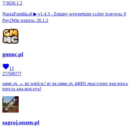
7
/
30
26.1.2
NaszaFamilia.pl ▶ v1.4.3 - Zmiany wewnętrzne ʟᴜźɴʏ ꜱᴜʀᴠɪᴠᴀʟ 0
Pay2Win ᴡᴇʀꜱᴊᴀ: 26.1.2
gmmc.pl
11
27
/
500
???
ɢᴍᴍᴄ.ᴘʟ ↔ ʙᴇ ᴡʀóᴄɪʟ! ɪᴘ: ʙᴇ.ɢᴍᴍᴄ.ᴘʟ 44001 ᴘʀᴀᴄᴜᴊᴇᴍʏ ɴᴀᴅ ɴᴏᴡᴀ
ᴇᴅʏᴄᴊᴀ ᴀɴᴀ-ʙᴏx-ғғᴀ!
zagraj.onzen.pl