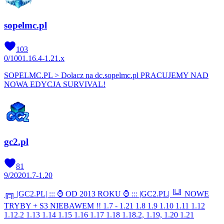
sopelmc.pl
103
0
/
100
1.16.4-1.21.x
SOPELMC.PL > Dolacz na dc.sopelmc.pl PRACUJEMY NAD
NOWA EDYCJA SURVIVAL!
gc2.pl
81
9
/
2020
1.7-1.20
╔╗ |GC2.PL| ::: ⌚ OD 2013 ROKU ⌚ ::: |GC2.PL| ╚╝ NOWE
TRYBY + S3 NIEBAWEM !! 1.7 - 1.21 1.8 1.9 1.10 1.11 1.12
1.12.2 1.13 1.14 1.15 1.16 1.17 1.18 1.18.2, 1.19, 1.20 1.21