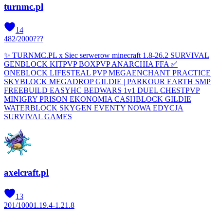
turnmc.pl
14
482
/
2000
???
✨ TURNMC.PL x Siec serwerow minecraft 1.8-26.2 SURVIVAL
GENBLOCK KITPVP BOXPVP ANARCHIA FFA ✅
ONEBLOCK LIFESTEAL PVP MEGAENCHANT PRACTICE
SKYBLOCK MEGADROP GILDIE | PARKOUR EARTH SMP
FREEBUILD EASYHC BEDWARS 1v1 DUEL CHESTPVP
MINIGRY PRISON EKONOMIA CASHBLOCK GILDIE
WATERBLOCK SKYGEN EVENTY NOWA EDYCJA
SURVIVAL GAMES
axelcraft.pl
13
201
/
1000
1.19.4-1.21.8