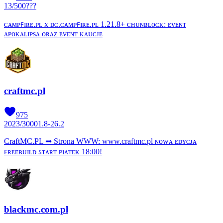
13
/
500
???
ᴄᴀᴍᴘꜰɪʀᴇ.ᴘʟ x ᴅᴄ.ᴄᴀᴍᴘꜰɪʀᴇ.ᴘʟ 1.21.8+ ᴄʜᴜɴʙʟᴏᴄᴋ: ᴇᴠᴇɴᴛ
ᴀᴘᴏᴋᴀʟɪᴘѕᴀ ᴏʀᴀᴢ ᴇᴠᴇɴᴛ ᴋᴀᴜᴄᴊᴇ
craftmc.pl
975
2023
/
3000
1.8-26.2
CraftMC.PL ➟ Strona WWW: www.craftmc.pl ɴᴏᴡᴀ ᴇᴅʏᴄᴊᴀ
ꜰʀᴇᴇʙᴜɪʟᴅ ꜱᴛᴀʀᴛ ᴘɪᴀᴛᴇᴋ 18:00!
blackmc.com.pl