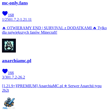
mc-only.fans
168
1
/
250
1.7.2-1.21.11
🔥 OTWIERAMY END | SURVIVAL z DODATKAMI 🔥 Tylko
dla największych fanów Minecraft!
anarchiamc.pl
166
3
/
30
1.7.2-26.2
[1.21.9+][PREMIUM] AnarchiaMC.pl ✯ Serwer Anarchii typu
2b2t