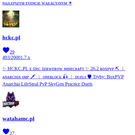
ɴᴀᴊʟᴇᴘѕᴢʏᴍ ᴇᴠᴇɴᴄɪᴇ ᴡᴀᴋᴀᴄʏᴊɴʏᴍ ☀
hckc.pl
29
493
/
2000
1.7.x
✨ HCKC.PL x ꜱɪᴇᴄ ꜱᴇʀᴡᴇʀᴏᴡ ᴍɪɴᴇᴄʀᴀꜰᴛ ✨ 26.2 ʙᴏхᴘᴠᴘ ⛏ ︱
ᴀɴᴀʀᴄʜɪᴀ ѕᴍᴘ 🗡 ︱ ᴏɴᴇʙʟᴏᴄᴋ 🎣 ︱ ᴅᴜᴇʟѕ 🛡 Tryby: BoxPVP
Anarchia LifeSteal PvP SkyGen Practice Duels
watahamc.pl
27