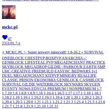
mckc.pl
47
2311
/
0
1.7.x
⭐ MCKC.PL ✨ Super serwery minecraft! 1.8-26.2 » SURVIVAL
ONEBLOCK CHESTPVP BOXPVP ANARCHIA ✅
GENBLOCK LIFESTEAL PVP MEGAENCHANT PRACTICE
SKYBLOCK MEGADROP GILDIE | PARKOUR EARTH SMP
UHC CREATIVE FREEBUILD EASYHC BEDWARS 1v1
DUEL MEGAENCHANT KITPVP MINIGRY REALLIFE
CLASSIC PRISON EKONOMIA GENBLOCK CASHBLOCK
SURVIVAL GILDIE WATERBLOCK SKYWARS SKYGEN
EVENTY NOWA EDYCJA PREMIUM I NONPREMIUM 1.7
1.7.10 1.8 1.8.8 1.8.9 1.16 1.16.4 1.16.5 1.17 1.17.1 1.18 1.18.1
1.18.2 1.19 1.19.1 1.19.2 1.19.3 1.19.4 1.20 1.20.1 1.20.2 1.20.3
1.20.4 1.20.5 1.20.6 1.21 1.21.1 1.21.2 1.21.3 1.21.4 1.21.5 1.21.6
1.21.7 1.21.8 1.21.9 1.21.10 1.21.11