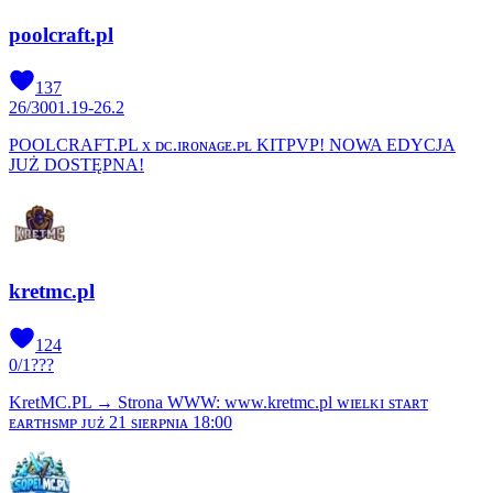
poolcraft.pl
137
26
/
300
1.19-26.2
POOLCRAFT.PL x ᴅᴄ.ɪʀᴏɴᴀɢᴇ.ᴘʟ KITPVP! NOWA EDYCJA
JUŻ DOSTĘPNA!
kretmc.pl
124
0
/
1
???
KretMC.PL → Strona WWW: www.kretmc.pl ᴡɪᴇʟᴋɪ sᴛᴀʀᴛ
ᴇᴀʀᴛʜsᴍᴘ ᴊᴜż 21 sɪᴇʀᴘɴɪᴀ 18:00