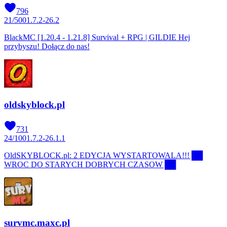
796
21
/
500
1.7.2-26.2
BlackMC [1.20.4 - 1.21.8] Survival + RPG | GILDIE Hej
przybyszu! Dołącz do nas!
oldskyblock.pl
731
24
/
100
1.7.2-26.1.1
OldSKYBLOCK.pl: 2 EDYCJA WYSTARTOWALA!!! ██
WROC DO STARYCH DOBRYCH CZASOW ██
survmc.maxc.pl