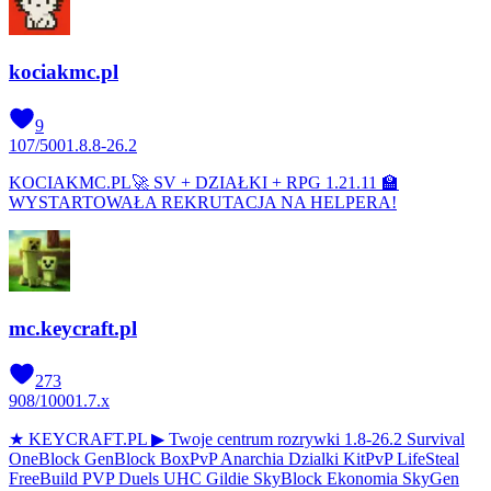
kociakmc.pl
9
107
/
500
1.8.8-26.2
KOCIAKMC.PL🚀 SV + DZIAŁKI + RPG 1.21.11 🏫
WYSTARTOWAŁA REKRUTACJA NA HELPERA!
mc.keycraft.pl
273
908
/
1000
1.7.x
★ KEYCRAFT.PL ▶ Twoje centrum rozrywki 1.8-26.2 Survival
OneBlock GenBlock BoxPvP Anarchia Dzialki KitPvP LifeSteal
FreeBuild PVP Duels UHC Gildie SkyBlock Ekonomia SkyGen