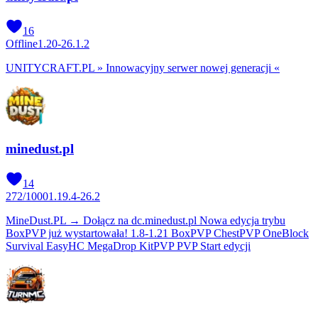
16
Offline
1.20-26.1.2
UNITYCRAFT.PL » Innowacyjny serwer nowej generacji «
minedust.pl
14
272
/
1000
1.19.4-26.2
MineDust.PL → Dołącz na dc.minedust.pl Nowa edycja trybu
BoxPVP już wystartowała! 1.8-1.21 BoxPVP ChestPVP OneBlock
Survival EasyHC MegaDrop KitPVP PVP Start edycji