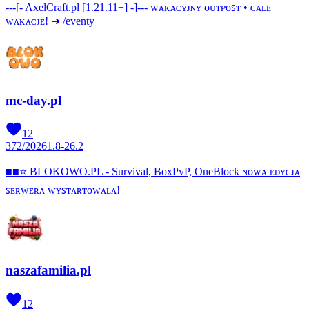
---[- AxelCraft.pl [1.21.11+] -]--- ᴡᴀᴋᴀᴄʏᴊɴʏ ᴏᴜᴛᴘᴏꜱᴛ • ᴄᴀʟᴇ
ᴡᴀᴋᴀᴄᴊᴇ! ➜ /eventy
mc-day.pl
12
372
/
2026
1.8-26.2
■■⭐ BLOKOWO.PL - Survival, BoxPvP, OneBlock ɴᴏᴡᴀ ᴇᴅʏᴄᴊᴀ
ꜱᴇʀᴡᴇʀᴀ ᴡʏꜱᴛᴀʀᴛᴏᴡᴀʟᴀ!
naszafamilia.pl
12