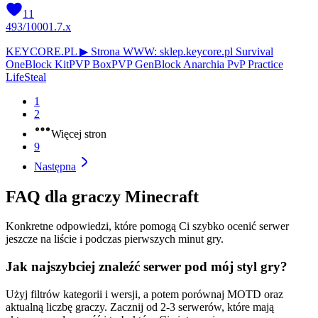
11
493
/
1000
1.7.x
KEYCORE.PL ▶ Strona WWW: sklep.keycore.pl Survival
OneBlock KitPVP BoxPVP GenBlock Anarchia PvP Practice
LifeSteal
1
2
Więcej stron
9
Następna
FAQ dla graczy Minecraft
Konkretne odpowiedzi, które pomogą Ci szybko ocenić serwer
jeszcze na liście i podczas pierwszych minut gry.
Jak najszybciej znaleźć serwer pod mój styl gry?
Użyj filtrów kategorii i wersji, a potem porównaj MOTD oraz
aktualną liczbę graczy. Zacznij od 2-3 serwerów, które mają