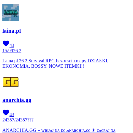
laina.pl
43
15
/
99
26.2
Laina.pl 26.2 Survival RPG bez resetu mapy DZIAŁKI,
EKONOMIA, BOSSY, NOWE ITEMKI!!
anarchia.gg
43
24357
/
24357
???
ANARCHIA.GG » ᴡʙɪᴊᴀᴊ ɴᴀ ᴅᴄ.ᴀɴᴀʀᴄʜɪᴀ.ɢɢ ☀ ᴢᴀɢʀᴀᴊ ɴᴀ