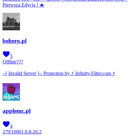
Pierwsza Edycja ! 🔥
behero.pl
5
Offline
???
--[ Invalid Server ]-- Protection by ⚡ Infinity-Filter.com ⚡
applemc.pl
4
279
/
1000
1.8.8-26.2