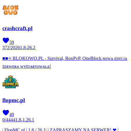
crashcraft.pl
59
372
/
2026
1.8-26.2
■■⭐ BLOKOWO.PL - Survival, BoxPvP, OneBlock ɴᴏᴡᴀ ᴇᴅʏᴄᴊᴀ
ꜱᴇʀᴡᴇʀᴀ ᴡʏꜱᴛᴀʀᴛᴏᴡᴀʟᴀ!
flopmc.pl
49
0
/
4444
1.8-1.26.1
| FlopMC.pl | 1.8 / 26.1| | ZAPRASZAMY NA SERWER! ❤ |