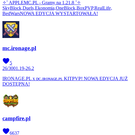
✧˚ APPLEMC.PL - Gramy na 1.21.8 ˚✧
SkyBlock,Duels,Ekonomia,OneBlock,BoxPVP,RealLife,
BedWarsNOWA EDYCJA WYSTARTOWAŁA!
mc.ironage.pl
5
26
/
300
1.19-26.2
IRONAGE.PL x ᴅᴄ.ɪʀᴏɴᴀɢᴇ.ᴘʟ KITPVP! NOWA EDYCJA JUŻ
DOSTĘPNA!
campfire.pl
6637