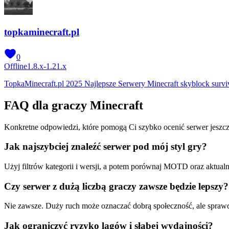
topkaminecraft.pl
0
Offline
1.8.x-1.21.x
TopkaMinecraft.pl 2025 Najlepsze Serwery Minecraft skyblock surv
FAQ dla graczy Minecraft
Konkretne odpowiedzi, które pomogą Ci szybko ocenić serwer jeszcze
Jak najszybciej znaleźć serwer pod mój styl gry?
Użyj filtrów kategorii i wersji, a potem porównaj MOTD oraz aktualną
Czy serwer z dużą liczbą graczy zawsze będzie lepszy?
Nie zawsze. Duży ruch może oznaczać dobrą społeczność, ale sprawdź
Jak ograniczyć ryzyko lagów i słabej wydajności?