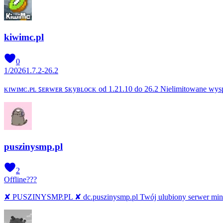
kiwimc.pl
0
1
/
2026
1.7.2-26.2
ᴋɪᴡɪᴍᴄ.ᴘʟ ꜱᴇʀᴡᴇʀ ꜱᴋуʙʟᴏᴄᴋ od 1.21.10 do 26.2 Nielimitowane wysp
puszinysmp.pl
2
Offline
???
✘ PUSZINYSMP.PL ✘ dc.puszinysmp.pl Twój ulubiony serwer mine