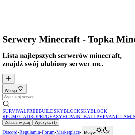
Serwery Minecraft - Topka Min
Lista najlepszych serwerów minecraft,
znajdź swój ulubiony serwer mc.
Wersja
SURVIVAL
FREEBUILD
SKYBLOCK
SKYBLOCK
RPG
MEGADROP
RPG
EASYHC
PAINTBALL
PVP
VANILLA
MI
Zobacz więcej
Wyczyść
(
1
)
Discord
•
Regulamin
•
Forum
•
Marketplace
•
Motyw