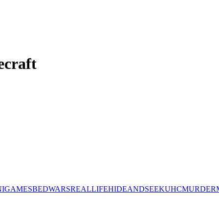
ecraft
NIGAMES
BEDWARS
REALLIFE
HIDEANDSEEK
UHC
MURDER