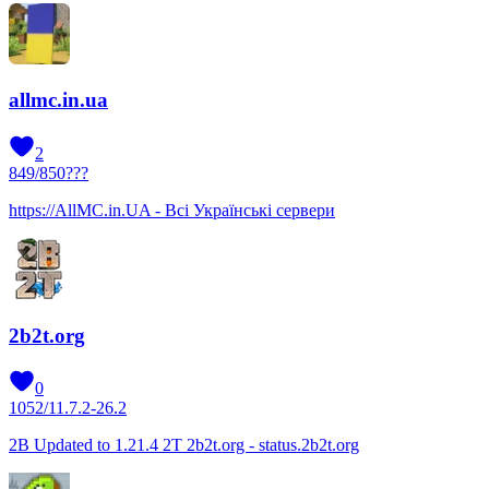
allmc.in.ua
2
849
/
850
???
https://AllMC.in.UA - Всі Українські сервери
2b2t.org
0
1052
/
1
1.7.2-26.2
2B Updated to 1.21.4 2T 2b2t.org - status.2b2t.org