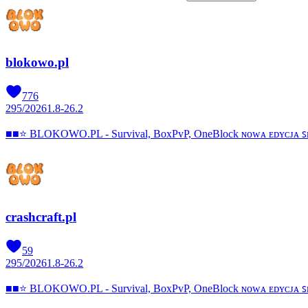
blokowo.pl
776
295
/
2026
1.8-26.2
■■⭐ BLOKOWO.PL - Survival, BoxPvP, OneBlock ɴᴏᴡᴀ ᴇᴅʏᴄᴊᴀ 
crashcraft.pl
59
295
/
2026
1.8-26.2
■■⭐ BLOKOWO.PL - Survival, BoxPvP, OneBlock ɴᴏᴡᴀ ᴇᴅʏᴄᴊᴀ 