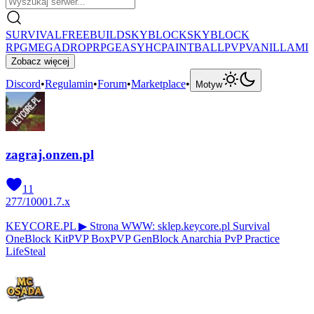
SURVIVAL
FREEBUILD
SKYBLOCK
SKYBLOCK
RPG
MEGADROP
RPG
EASYHC
PAINTBALL
PVP
VANILLA
MI
Zobacz więcej
Discord
•
Regulamin
•
Forum
•
Marketplace
•
Motyw
zagraj.onzen.pl
11
277
/
1000
1.7.x
KEYCORE.PL ▶ Strona WWW: sklep.keycore.pl Survival
OneBlock KitPVP BoxPVP GenBlock Anarchia PvP Practice
LifeSteal