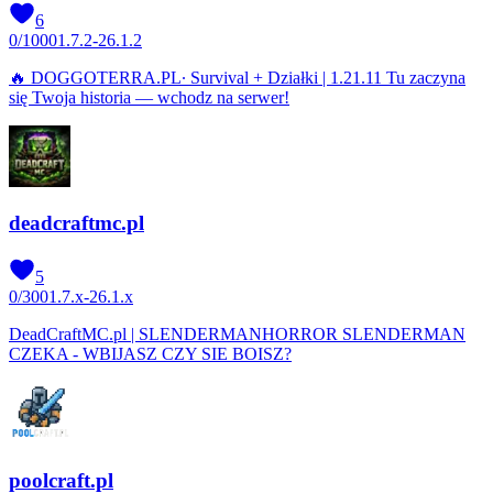
6
0
/
1000
1.7.2-26.1.2
🔥 DOGGOTERRA.PL∙ Survival + Działki | 1.21.11 Tu zaczyna
się Twoja historia — wchodz na serwer!
deadcraftmc.pl
5
0
/
300
1.7.x-26.1.x
DeadCraftMC.pl | SLENDERMANHORROR SLENDERMAN
CZEKA - WBIJASZ CZY SIE BOISZ?
poolcraft.pl