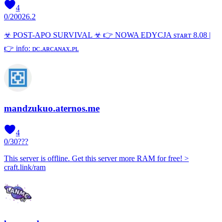
4
0
/
200
26.2
☣ POST-APO SURVIVAL ☣ 👉 NOWA EDYCJA sᴛᴀʀᴛ 8.08 |
👉 info: ᴅᴄ.ᴀʀᴄᴀɴᴀx.ᴘʟ
mandzukuo.aternos.me
4
0
/
30
???
This server is offline. Get this server more RAM for free! >
craft.link/ram