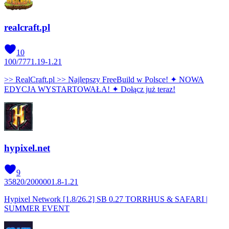
realcraft.pl
10
100
/
777
1.19-1.21
>> RealCraft.pl >> Najlepszy FreeBuild w Polsce! ✦ NOWA
EDYCJA WYSTARTOWAŁA! ✦ Dołącz już teraz!
hypixel.net
9
35820
/
200000
1.8-1.21
Hypixel Network [1.8/26.2] SB 0.27 TORRHUS & SAFARI |
SUMMER EVENT