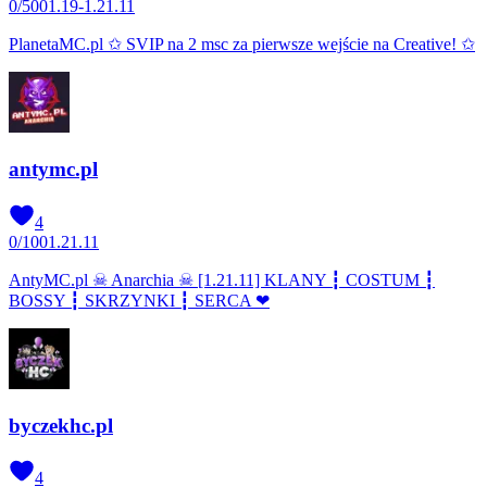
0
/
500
1.19-1.21.11
PlanetaMC.pl ✩ SVIP na 2 msc za pierwsze wejście na Creative! ✩
antymc.pl
4
0
/
100
1.21.11
AntyMC.pl ☠ Anarchia ☠ [1.21.11] KLANY ┇ COSTUM ┇
BOSSY ┇ SKRZYNKI ┇ SERCA ❤
byczekhc.pl
4