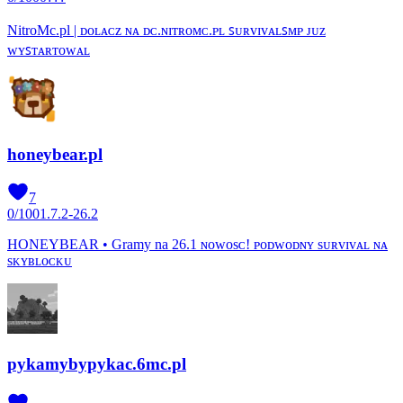
NitroMc.pl | ᴅᴏʟᴀᴄᴢ ɴᴀ ᴅᴄ.ɴɪᴛʀᴏᴍᴄ.ᴘʟ ꜱᴜʀᴠɪᴠᴀʟꜱᴍᴘ ᴊᴜᴢ
ᴡʏꜱᴛᴀʀᴛᴏᴡᴀʟ
honeybear.pl
7
0
/
100
1.7.2-26.2
HONEYBEAR • Gramy na 26.1 ɴᴏᴡᴏѕᴄ! ᴘᴏᴅᴡᴏᴅɴʏ ѕᴜʀᴠɪᴠᴀʟ ɴᴀ
ѕᴋʏʙʟᴏᴄᴋᴜ
pykamybypykac.6mc.pl