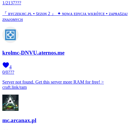
1
/
2137
???
『 ʙʏᴄᴢᴇᴋʜᴄ.ᴘʟ • ꜱᴇᴢᴏɴ 2 』 ✦ ɴᴏᴡᴀ ᴇᴅʏᴄᴊᴀ ᴡᴋʀóᴛᴄᴇ • ᴢᴀᴘʀᴀꜱᴢᴀᴊ
ᴢɴᴀᴊᴏᴍʏᴄʜ
krolmc-DNVU.aternos.me
4
0
/
0
???
Server not found. Get this server more RAM for free! >
craft.link/ram
mc.arcanax.pl