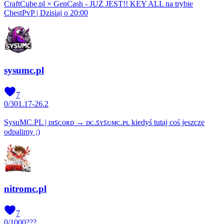
CraftCube.pl × GenCash - JUŻ JEST!! KEY ALL na trybie
ChestPvP | Dzisiaj o 20:00
sysumc.pl
7
0
/
30
1.17-26.2
SysuMC.PL | ᴅɪꜱᴄᴏʀᴅ → ᴅᴄ.ꜱʏꜱᴜᴍᴄ.ᴘʟ kiedyś tutaj coś jeszcze
odpalimy ;)
nitromc.pl
7
0
/
1000
???