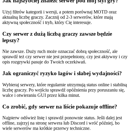
Jak najszybciej znaleźć serwer pod mój styl gry?
Użyj filtrów kategorii i wersji, a potem porównaj MOTD oraz
aktualną liczbę graczy. Zacznij od 2-3 serwerów, które mają
aktywną społeczność i tryb, który Cię interesuje.
Czy serwer z dużą liczbą graczy zawsze będzie
lepszy?
Nie zawsze. Duży ruch może oznaczać dobrą społeczność, ale
sprawdź też czy serwer nie jest przepełniony, czy jest aktywny i czy
opis rozgrywki pasuje do Twoich oczekiwań.
Jak ograniczyć ryzyko lagów i słabej wydajności?
Wybieraj serwery, które regularnie utrzymują status online i stabilną
liczbę graczy. Po wejściu sprawdź opóźnienia przy poruszaniu się,
walce i otwieraniu GUI przez kilka minut.
Co zrobić, gdy serwer na liście pokazuje offline?
Najpierw odśwież listę i sprawdź ponownie status. Jeśli dalej jest
offline, zajrzyj na stronę serwera lub Discord i wróć później, bo
wiele serwerów ma krótkie przerwy techniczne.