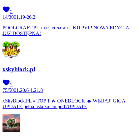
5
14
/
300
1.19-26.2
POOLCRAFT.PL x ᴅᴄ.ɪʀᴏɴᴀɢᴇ.ᴘʟ KITPVP! NOWA EDYCJA
JUŻ DOSTĘPNA!
xskyblock.pl
5
75
/
500
1.20.6-1.21.8
xSkyBlock.PL » TOP 1 🔥 ONEBLOCK 🔥 WBIJAJ! GIGA
UPDATE pełna lista zmian pod /UPDATE