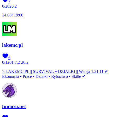
7
0
/
20
26.2
14.08! 19:00
lakemc.pl
6
0
/
120
1.7.2-26.2
> LAKEMC.PL || SURVIVAL + DZIAŁKI || Wersja 1.21.11 ✔
Ekonomia • Prace • Działki • Rybactwo • Skille ✔
fumora.net