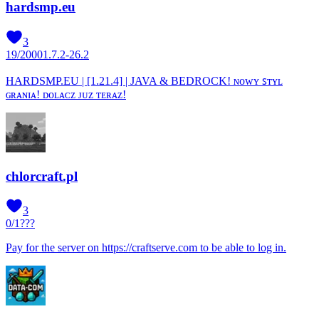
hardsmp.eu
3
19
/
2000
1.7.2-26.2
HARDSMP.EU | [1.21.4] | JAVA & BEDROCK! ɴᴏᴡʏ ꜱᴛʏʟ
ɢʀᴀɴɪᴀ! ᴅᴏʟᴀᴄᴢ ᴊᴜᴢ ᴛᴇʀᴀᴢ!
chlorcraft.pl
3
0
/
1
???
Pay for the server on https://craftserve.com to be able to log in.