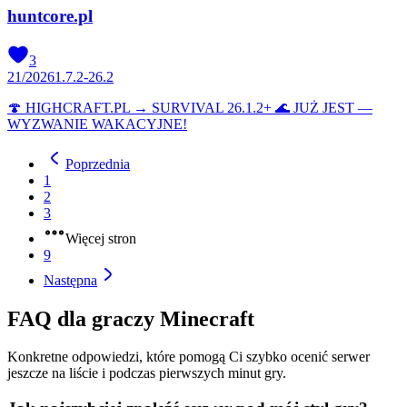
huntcore.pl
3
21
/
2026
1.7.2-26.2
🍄 HIGHCRAFT.PL → SURVIVAL 26.1.2+ 🌊 JUŻ JEST —
WYZWANIE WAKACYJNE!
Poprzednia
1
2
3
Więcej stron
9
Następna
FAQ dla graczy Minecraft
Konkretne odpowiedzi, które pomogą Ci szybko ocenić serwer
jeszcze na liście i podczas pierwszych minut gry.