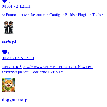
6
0
/
100
1.7.2-1.21.11
↝ Fumora.net ↜ • Resources • Configs • Builds • Plugins • Tools •
szefy.pl
6
906
/
907
1.7.2-1.21.11
ꜱᴢᴇꜰʏ.ᴘʟ ▶ Sprawdź ᴡᴡᴡ.ꜱᴢᴇꜰʏ.ᴘʟ i ᴅᴄ.ꜱᴢᴇꜰʏ.ᴘʟ Nowa eda
ᴇᴀʀᴛʜꜱᴍᴘ już jest! Codzienne EVENTY!
doggoterra.pl