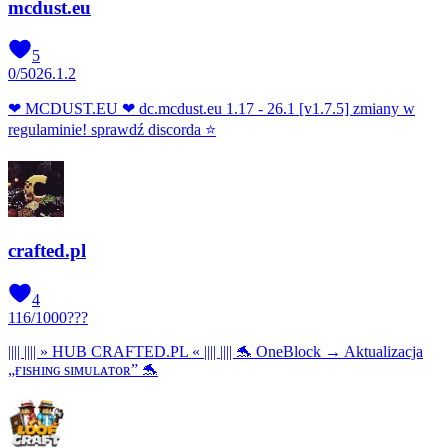
mcdust.eu
5
0
/
50
26.1.2
❤ MCDUST.EU ❤ dc.mcdust.eu 1.17 - 26.1 [v1.7.5] zmiany w
regulaminie! sprawdź discorda ⭐
crafted.pl
4
116
/
1000
???
|||| |||| » HUB CRAFTED.PL « |||| |||| 🐬 OneBlock → Aktualizacja
„ғɪsʜɪɴɢ sɪᴍᴜʟᴀᴛᴏʀ” 🐬