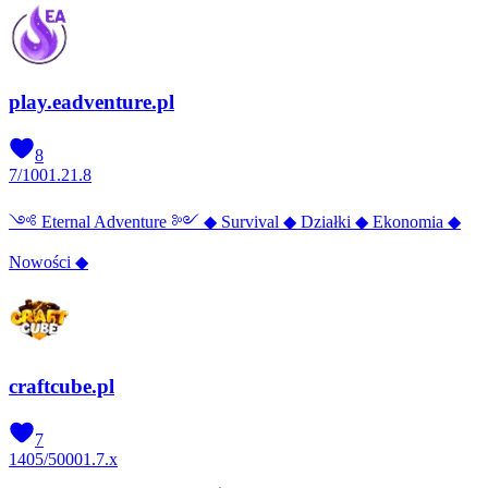
play.eadventure.pl
8
7
/
100
1.21.8
༺ Eternal Adventure ༻ ◆ Survival ◆ Działki ◆ Ekonomia ◆
Nowości ◆
craftcube.pl
7
1405
/
5000
1.7.x