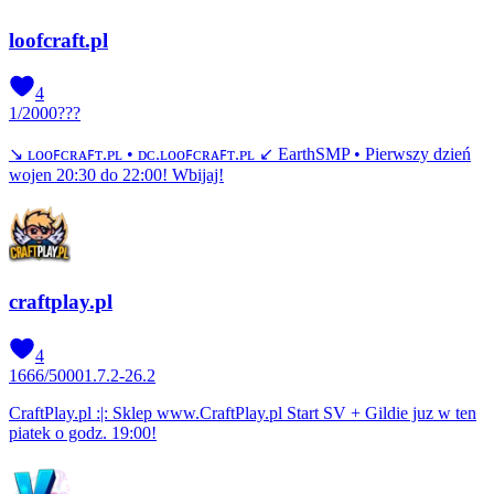
loofcraft.pl
4
1
/
2000
???
↘ ʟᴏᴏꜰᴄʀᴀꜰᴛ.ᴘʟ • ᴅᴄ.ʟᴏᴏꜰᴄʀᴀꜰᴛ.ᴘʟ ↙ EarthSMP • Pierwszy dzień
wojen 20:30 do 22:00! Wbijaj!
craftplay.pl
4
1666
/
5000
1.7.2-26.2
CraftPlay.pl :|: Sklep www.CraftPlay.pl Start SV + Gildie juz w ten
piatek o godz. 19:00!