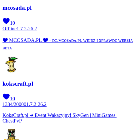
mcosada.pl
10
Offline
1.7.2-26.2
🎔 MCOSADA.PL 🎔 - ᴅᴄ.ᴍᴄᴏꜱᴀᴅᴀ.ᴘʟ ᴡᴇᴊᴅᴢ ɪ ꜱᴘʀᴀᴡᴅᴢ ᴡᴇʀꜱᴊᴀ
ʙᴇᴛᴀ
kokscraft.pl
10
1334
/
20000
1.7.2-26.2
KoksCraft.pl ➜ Event Wakacyjny! SkyGen | MiniGames |
ChestPvP