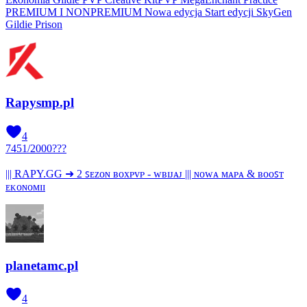
PREMIUM I NONPREMIUM Nowa edycja Start edycji SkyGen
Gildie Prison
Rapysmp.pl
4
7451
/
2000
???
||| RAPY.GG ➜ 2 ꜱᴇᴢᴏɴ ʙᴏxᴘᴠᴘ - ᴡʙɪᴊᴀᴊ ||| ɴᴏᴡᴀ ᴍᴀᴘᴀ & ʙᴏᴏꜱᴛ
ᴇᴋᴏɴᴏᴍɪɪ
planetamc.pl
4