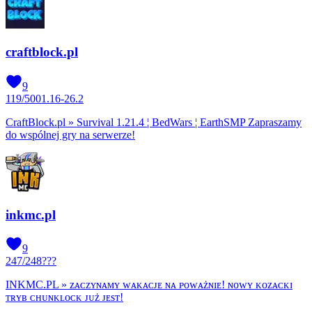
craftblock.pl
9
119
/
500
1.16-26.2
CraftBlock.pl » Survival 1.21.4 ¦ BedWars ¦ EarthSMP Zapraszamy
do wspólnej gry na serwerze!
inkmc.pl
9
247
/
248
???
INKMC.PL » ᴢᴀᴄᴢʏɴᴀᴍʏ ᴡᴀᴋᴀᴄᴊᴇ ɴᴀ ᴘᴏᴡᴀżɴɪᴇ! ɴᴏᴡʏ ᴋᴏᴢᴀᴄᴋɪ
ᴛʀʏʙ ᴄʜᴜɴᴋʟᴏᴄᴋ ᴊᴜż ᴊᴇѕᴛ!