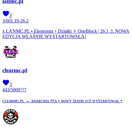
lanmc.pl
3
3
/
60
1.19-26.2
x LANMC.PL • Ekonomia + Działki ✧ OneBlock | 26.1 ⚠ NOWA
EDYCJA WŁAŚNIE WYSTARTOWAŁA!
clearmc.pl
3
443
/
5000
???
ᴄʟᴇᴀʀᴍᴄ.ᴘʟ ↔ ᴀɴᴀʀᴄʜɪᴀ ꜰꜰᴀ • ɴᴏᴡʏ ꜱᴇᴢᴏɴ ᴊᴜż ᴡʏꜱᴛᴀʀᴛᴏᴡᴀʟ •