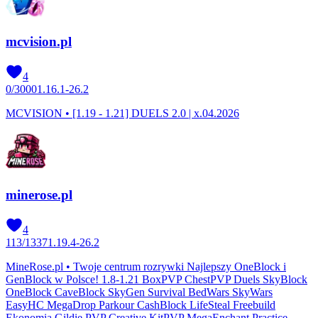
mcvision.pl
4
0
/
3000
1.16.1-26.2
MCVISION • [1.19 - 1.21] DUELS 2.0 | x.04.2026
minerose.pl
4
113
/
1337
1.19.4-26.2
MineRose.pl • Twoje centrum rozrywki Najlepszy OneBlock i
GenBlock w Polsce! 1.8-1.21 BoxPVP ChestPVP Duels SkyBlock
OneBlock CaveBlock SkyGen Survival BedWars SkyWars
EasyHC MegaDrop Parkour CashBlock LifeSteal Freebuild
Ekonomia Gildie PVP Creative KitPVP MegaEnchant Practice