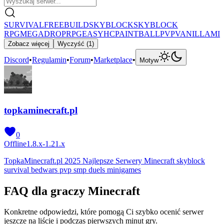
SURVIVAL
FREEBUILD
SKYBLOCK
SKYBLOCK
RPG
MEGADROP
RPG
EASYHC
PAINTBALL
PVP
VANILLA
MI
Zobacz więcej
Wyczyść
(
1
)
Discord
•
Regulamin
•
Forum
•
Marketplace
•
Motyw
topkaminecraft.pl
0
Offline
1.8.x-1.21.x
TopkaMinecraft.pl 2025 Najlepsze Serwery Minecraft skyblock
survival bedwars pvp smp duels minigames
FAQ dla graczy Minecraft
Konkretne odpowiedzi, które pomogą Ci szybko ocenić serwer
jeszcze na liście i podczas pierwszych minut gry.