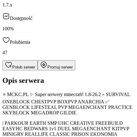
1.7.x
Dostępność
100%
Polubienia
47
Polub serwer
Promuj serwer
Opis serwera
⭐ MCKC.PL ✨ Super serwery minecraft! 1.8-26.2 » SURVIVAL
ONEBLOCK CHESTPVP BOXPVP ANARCHIA ✅
GENBLOCK LIFESTEAL PVP MEGAENCHANT PRACTICE
SKYBLOCK MEGADROP GILDIE
| PARKOUR EARTH SMP UHC CREATIVE FREEBUILD
EASYHC BEDWARS 1v1 DUEL MEGAENCHANT KITPVP
MINIGRY REALLIFE CLASSIC PRISON EKONOMIA