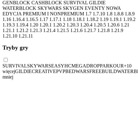
GENBLOCK CASHBLOCK SURVIVAL GILDIE
WATERBLOCK SKYWARS SKYGEN EVENTY NOWA
EDYCJA PREMIUM I NONPREMIUM 1.7 1.7.10 1.8 1.8.8 1.8.9
1.16 1.16.4 1.16.5 1.17 1.17.1 1.18 1.18.1 1.18.2 1.19 1.19.1 1.19.2
1.19.3 1.19.4 1.20 1.20.1 1.20.2 1.20.3 1.20.4 1.20.5 1.20.6 1.21
1.21.1 1.21.2 1.21.3 1.21.4 1.21.5 1.21.6 1.21.7 1.21.8 1.21.9
1.21.10 1.21.11
Tryby gry
SURVIVAL
SKYWARS
EASYHC
MEGADROP
PARKOUR
+
10
więcej
GILDIE
CREATIVE
PVP
BEDWARS
FREEBUILD
WATERB
mniej