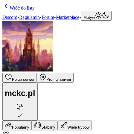
Wróć do listy
Discord
•
Regulamin
•
Forum
•
Marketplace
•
Motyw
Polub serwer
Promuj serwer
mckc.pl
Popularny
Stabilny
Wiele trybów