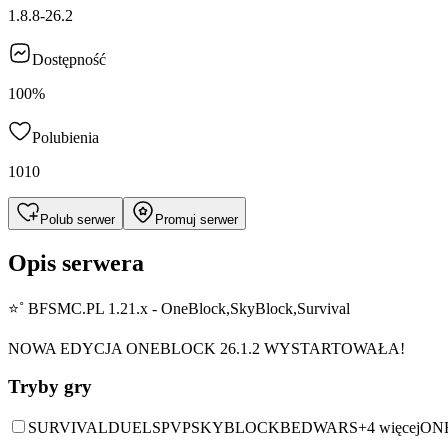
1.8.8-26.2
Dostępność
100%
Polubienia
1010
Polub serwer
Promuj serwer
Opis serwera
⭐˚ BFSMC.PL 1.21.x - OneBlock,SkyBlock,Survival
NOWA EDYCJA ONEBLOCK 26.1.2 WYSTARTOWAŁA!
Tryby gry
SURVIVAL
DUELS
PVP
SKYBLOCK
BEDWARS
+
4
więcej
ON