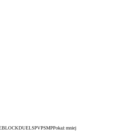
EBLOCK
DUELS
PVP
SMP
Pokaż mniej