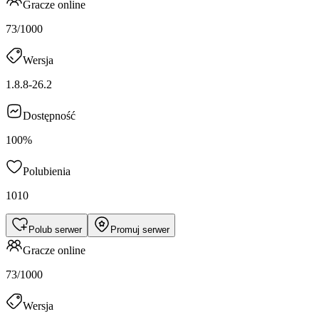
Gracze online
73/1000
Wersja
1.8.8-26.2
Dostępność
100%
Polubienia
1010
Polub serwer
Promuj serwer
Gracze online
73/1000
Wersja