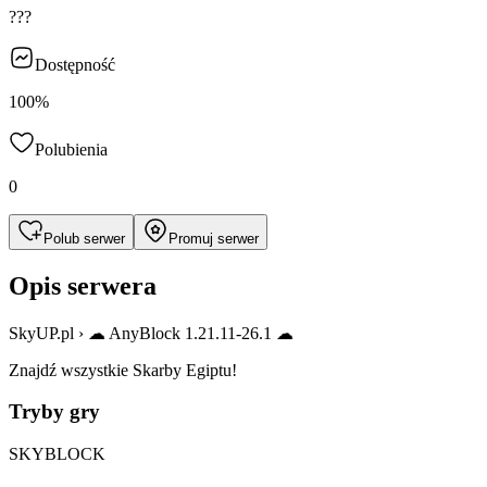
???
Dostępność
100%
Polubienia
0
Polub serwer
Promuj serwer
Opis serwera
SkyUP.pl › ☁ AnyBlock 1.21.11-26.1 ☁
Znajdź wszystkie Skarby Egiptu!
Tryby gry
SKYBLOCK