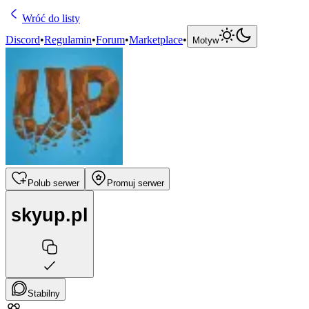
Wróć do listy
Discord
•
Regulamin
•
Forum
•
Marketplace
•
Motyw
Polub serwer
Promuj serwer
skyup.pl
Stabilny