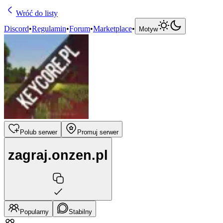
Wróć do listy
Discord
•
Regulamin
•
Forum
•
Marketplace
•
Motyw
Polub serwer
Promuj serwer
zagraj.onzen.pl
Popularny
Stabilny