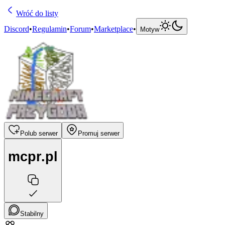
Wróć do listy
Discord
•
Regulamin
•
Forum
•
Marketplace
•
Motyw
Polub serwer
Promuj serwer
mcpr.pl
Stabilny