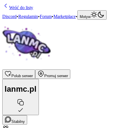
Wróć do listy
Discord
•
Regulamin
•
Forum
•
Marketplace
•
Motyw
Polub serwer
Promuj serwer
lanmc.pl
Stabilny