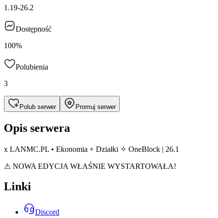
1.19-26.2
Dostępność
100%
Polubienia
3
Polub serwer
Promuj serwer
Opis serwera
x LANMC.PL • Ekonomia + Działki ✧ OneBlock | 26.1
⚠ NOWA EDYCJA WŁAŚNIE WYSTARTOWAŁA!
Linki
Discord