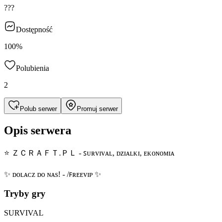
???
Dostępność
100%
Polubienia
2
Polub serwer
Promuj serwer
Opis serwera
⭐ ＺＣＲＡＦＴ.ＰＬ - ꜱᴜʀᴠɪᴠᴀʟ, ᴅᴢɪᴀʟᴋɪ, ᴇᴋᴏɴᴏᴍɪᴀ
✨ ᴅᴏʟᴀᴄᴢ ᴅᴏ ɴᴀs! - /ꜰʀᴇᴇᴠɪᴘ ✨
Tryby gry
SURVIVAL