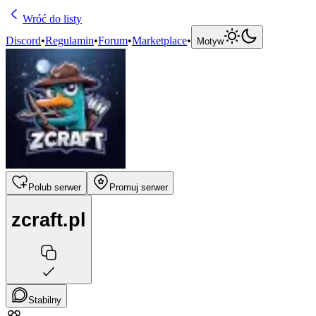
Wróć do listy
Discord
•
Regulamin
•
Forum
•
Marketplace
•
Motyw
Polub serwer
Promuj serwer
zcraft.pl
Stabilny