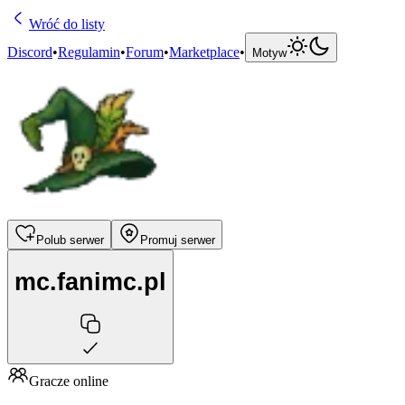
Wróć do listy
Discord
•
Regulamin
•
Forum
•
Marketplace
•
Motyw
Polub serwer
Promuj serwer
mc.fanimc.pl
Gracze online