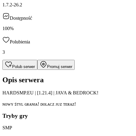
1.7.2-26.2
Dostępność
100%
Polubienia
3
Polub serwer
Promuj serwer
Opis serwera
HARDSMP.EU | [1.21.4] | JAVA & BEDROCK!
ɴᴏᴡʏ ꜱᴛʏʟ ɢʀᴀɴɪᴀ! ᴅᴏʟᴀᴄᴢ ᴊᴜᴢ ᴛᴇʀᴀᴢ!
Tryby gry
SMP