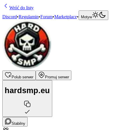
Wróć do listy
Discord
•
Regulamin
•
Forum
•
Marketplace
•
Motyw
Polub serwer
Promuj serwer
hardsmp.eu
Stabilny