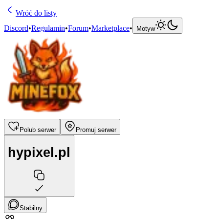
Wróć do listy
Discord
•
Regulamin
•
Forum
•
Marketplace
•
Motyw
Polub serwer
Promuj serwer
hypixel.pl
Stabilny