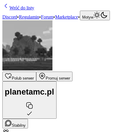
Wróć do listy
Discord
•
Regulamin
•
Forum
•
Marketplace
•
Motyw
Polub serwer
Promuj serwer
planetamc.pl
Stabilny