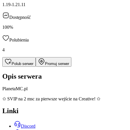
1.19-1.21.11
Dostępność
100%
Polubienia
4
Polub serwer
Promuj serwer
Opis serwera
PlanetaMC.pl
✩ SVIP na 2 msc za pierwsze wejście na Creative! ✩
Linki
Discord