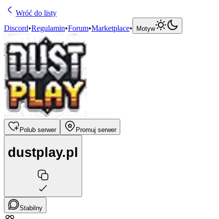
Wróć do listy
Discord
•
Regulamin
•
Forum
•
Marketplace
•
Motyw
Polub serwer
Promuj serwer
dustplay.pl
Stabilny