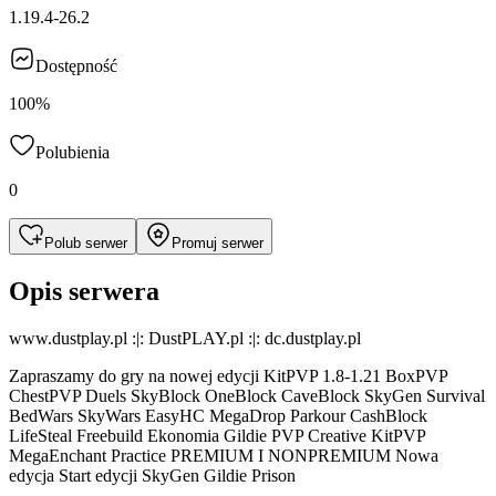
1.19.4-26.2
Dostępność
100%
Polubienia
0
Polub serwer
Promuj serwer
Opis serwera
www.dustplay.pl :|: DustPLAY.pl :|: dc.dustplay.pl
Zapraszamy do gry na nowej edycji KitPVP 1.8-1.21 BoxPVP
ChestPVP Duels SkyBlock OneBlock CaveBlock SkyGen Survival
BedWars SkyWars EasyHC MegaDrop Parkour CashBlock
LifeSteal Freebuild Ekonomia Gildie PVP Creative KitPVP
MegaEnchant Practice PREMIUM I NONPREMIUM Nowa
edycja Start edycji SkyGen Gildie Prison