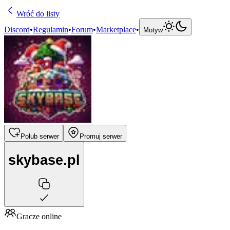
Wróć do listy
Discord
•
Regulamin
•
Forum
•
Marketplace
•
Motyw
Polub serwer
Promuj serwer
skybase.pl
Gracze online