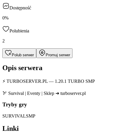
Dostępność
0%
Polubienia
2
Polub serwer
Promuj serwer
Opis serwera
⚡ TURBOSERVER.PL — 1.20.1 TURBO SMP
🏹 Survival | Eventy | Sklep ➜ turboserver.pl
Tryby gry
SURVIVAL
SMP
Linki