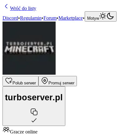
Wróć do listy
Discord
•
Regulamin
•
Forum
•
Marketplace
•
Motyw
Polub serwer
Promuj serwer
turboserver.pl
Gracze online