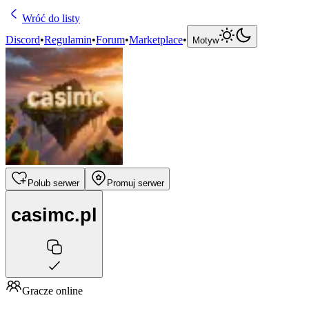
Wróć do listy
Discord
•
Regulamin
•
Forum
•
Marketplace
•
Motyw
Polub serwer
Promuj serwer
casimc.pl
Gracze online