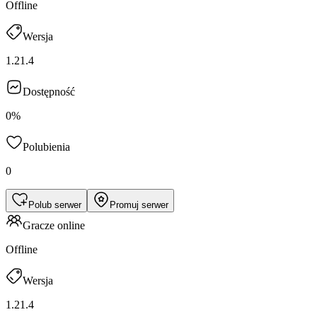
Offline
Wersja
1.21.4
Dostępność
0%
Polubienia
0
Polub serwer
Promuj serwer
Gracze online
Offline
Wersja
1.21.4