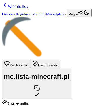
Wróć do listy
Discord
•
Regulamin
•
Forum
•
Marketplace
•
Motyw
Polub serwer
Promuj serwer
mc.lista-minecraft.pl
Gracze online