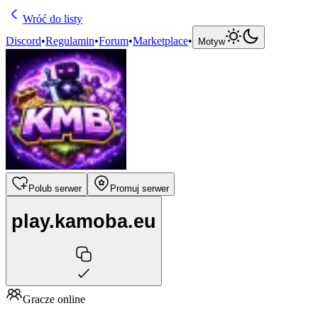
Wróć do listy
Discord
•
Regulamin
•
Forum
•
Marketplace
•
Motyw
Polub serwer
Promuj serwer
play.kamoba.eu
Gracze online