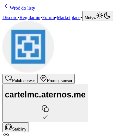
Wróć do listy
Discord
•
Regulamin
•
Forum
•
Marketplace
•
Motyw
Polub serwer
Promuj serwer
cartelmc.aternos.me
Stabilny