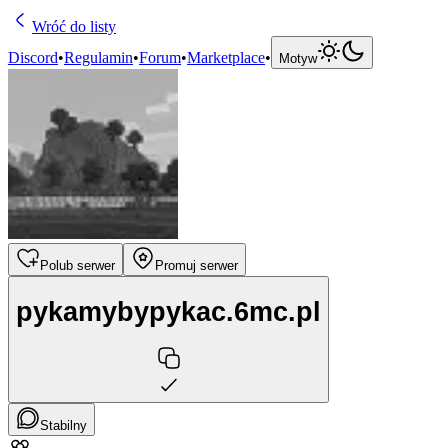
Wróć do listy
Discord
•
Regulamin
•
Forum
•
Marketplace
•
Motyw
Polub serwer
Promuj serwer
pykamybypykac.6mc.pl
Stabilny