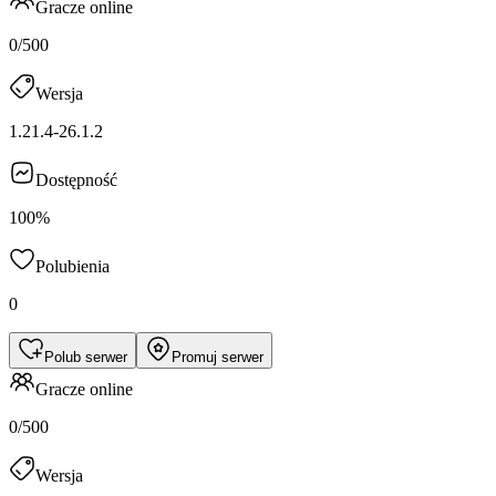
Gracze online
0/500
Wersja
1.21.4-26.1.2
Dostępność
100%
Polubienia
0
Polub serwer
Promuj serwer
Gracze online
0/500
Wersja