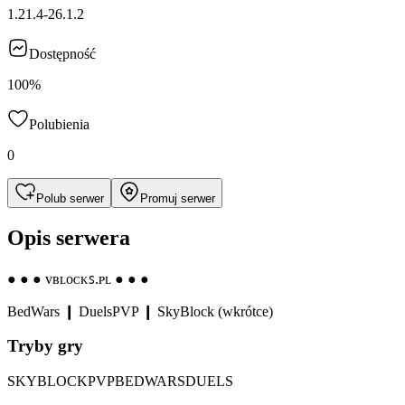
1.21.4-26.1.2
Dostępność
100%
Polubienia
0
Polub serwer
Promuj serwer
Opis serwera
● ● ● ᴠʙʟᴏᴄᴋꜱ.ᴘʟ ● ● ●
BedWars ❙ DuelsPVP ❙ SkyBlock (wkrótce)
Tryby gry
SKYBLOCK
PVP
BEDWARS
DUELS