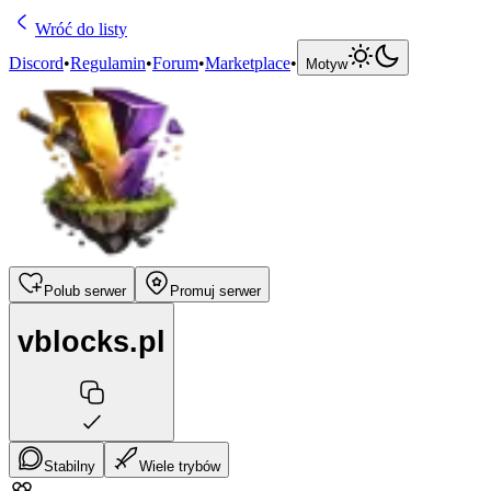
Wróć do listy
Discord
•
Regulamin
•
Forum
•
Marketplace
•
Motyw
Polub serwer
Promuj serwer
vblocks.pl
Stabilny
Wiele trybów