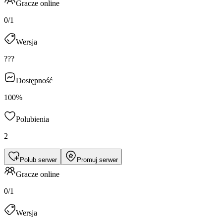
Gracze online
0/1
Wersja
???
Dostępność
100%
Polubienia
2
Polub serwer
Promuj serwer
Gracze online
0/1
Wersja