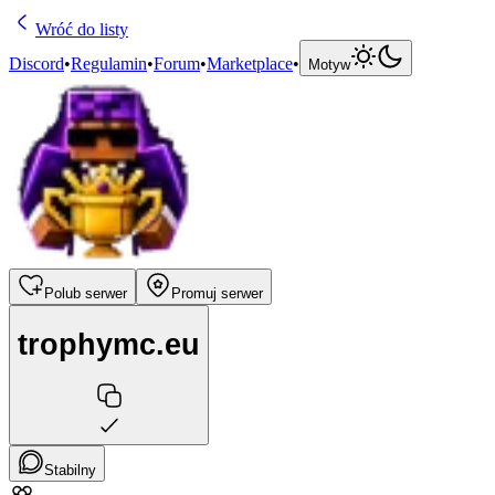
Wróć do listy
Discord
•
Regulamin
•
Forum
•
Marketplace
•
Motyw
Polub serwer
Promuj serwer
trophymc.eu
Stabilny