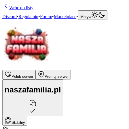
Wróć do listy
Discord
•
Regulamin
•
Forum
•
Marketplace
•
Motyw
Polub serwer
Promuj serwer
naszafamilia.pl
Stabilny