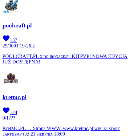
poolcraft.pl
137
29
/
300
1.19-26.2
POOLCRAFT.PL x ᴅᴄ.ɪʀᴏɴᴀɢᴇ.ᴘʟ KITPVP! NOWA EDYCJA
JUŻ DOSTĘPNA!
kretmc.pl
124
0
/
1
???
KretMC.PL → Strona WWW: www.kretmc.pl ᴡɪᴇʟᴋɪ sᴛᴀʀᴛ
ᴇᴀʀᴛʜsᴍᴘ ᴊᴜż 21 sɪᴇʀᴘɴɪᴀ 18:00