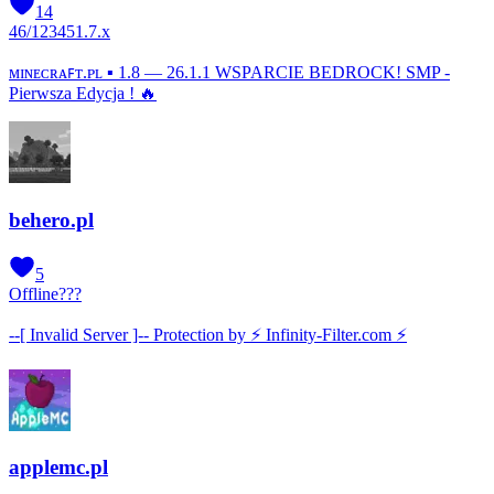
14
46
/
12345
1.7.x
ᴍɪɴᴇᴄʀᴀꜰᴛ.ᴘʟ ▪ 1.8 — 26.1.1 WSPARCIE BEDROCK! SMP -
Pierwsza Edycja ! 🔥
behero.pl
5
Offline
???
--[ Invalid Server ]-- Protection by ⚡ Infinity-Filter.com ⚡
applemc.pl