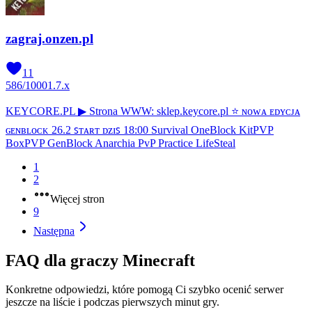
zagraj.onzen.pl
11
586
/
1000
1.7.x
KEYCORE.PL ▶ Strona WWW: sklep.keycore.pl ⭐ ɴᴏᴡᴀ ᴇᴅʏᴄᴊᴀ
ɢᴇɴʙʟᴏᴄᴋ 26.2 ꜱᴛᴀʀᴛ ᴅᴢɪꜱ 18:00 Survival OneBlock KitPVP
BoxPVP GenBlock Anarchia PvP Practice LifeSteal
1
2
Więcej stron
9
Następna
FAQ dla graczy Minecraft
Konkretne odpowiedzi, które pomogą Ci szybko ocenić serwer
jeszcze na liście i podczas pierwszych minut gry.