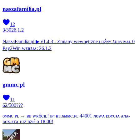
naszafamilia.pl
12
3
/
30
26.1.2
NaszaFamilia.pl ▶ v1.4.3 - Zmiany wewnętrzne ʟᴜźɴʏ ꜱᴜʀᴠɪᴠᴀʟ 0
Pay2Win ᴡᴇʀꜱᴊᴀ: 26.1.2
gmmc.pl
11
62
/
500
???
ɢᴍᴍᴄ.ᴘʟ ↔ ʙᴇ ᴡʀóᴄɪʟ! ɪᴘ: ʙᴇ.ɢᴍᴍᴄ.ᴘʟ 44001 ɴᴏᴡᴀ ᴇᴅʏᴄᴊᴀ ᴀɴᴀ-
ʙᴏx-ғғᴀ ᴊᴜż ᴅᴢɪś ᴏ 18:00!