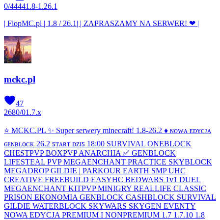
0
/
4444
1.8-1.26.1
| FlopMC.pl | 1.8 / 26.1| | ZAPRASZAMY NA SERWER! ❤ |
mckc.pl
47
2680
/
0
1.7.x
⭐ MCKC.PL ✨ Super serwery minecraft! 1.8-26.2 ♦ ɴᴏᴡᴀ ᴇᴅʏᴄᴊᴀ
ɢᴇɴʙʟᴏᴄᴋ 26.2 ꜱᴛᴀʀᴛ ᴅᴢɪꜱ 18:00 SURVIVAL ONEBLOCK
CHESTPVP BOXPVP ANARCHIA ✅ GENBLOCK
LIFESTEAL PVP MEGAENCHANT PRACTICE SKYBLOCK
MEGADROP GILDIE | PARKOUR EARTH SMP UHC
CREATIVE FREEBUILD EASYHC BEDWARS 1v1 DUEL
MEGAENCHANT KITPVP MINIGRY REALLIFE CLASSIC
PRISON EKONOMIA GENBLOCK CASHBLOCK SURVIVAL
GILDIE WATERBLOCK SKYWARS SKYGEN EVENTY
NOWA EDYCJA PREMIUM I NONPREMIUM 1.7 1.7.10 1.8