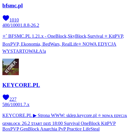
bfsmc.pl
1010
400
/
1000
1.8.8-26.2
⭐˚ BFSMC.PL 1.21.x - OneBlock,SkyBlock,Survival ⭐ KitPVP,
BoxPVP, Ekonomia, BedWars, RealLife⭐ NOWA EDYCJA
WYSTARTOWAŁA!a
KEYCORE.PL
227
586
/
1000
1.7.x
KEYCORE.PL ▶ Strona WWW: sklep.keycore.pl ⭐ ɴᴏᴡᴀ ᴇᴅʏᴄᴊᴀ
ɢᴇɴʙʟᴏᴄᴋ 26.2 ꜱᴛᴀʀᴛ ᴅᴢɪꜱ 18:00 Survival OneBlock KitPVP
BoxPVP GenBlock Anarchia PvP Practice LifeSteal