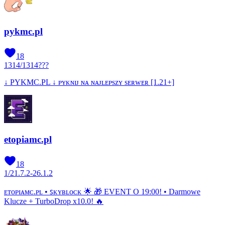
pykmc.pl
18
1314
/
1314
???
↓ PYKMC.PL ↓ ᴘʏᴋɴɪᴊ ɴᴀ ɴᴀᴊʟᴇᴘѕᴢʏ ѕᴇʀᴡᴇʀ [1.21+]
etopiamc.pl
18
1
/
2
1.7.2-26.1.2
ᴇᴛᴏᴘɪᴀᴍᴄ.ᴘʟ • ꜱᴋʏʙʟᴏᴄᴋ 🌟 🎁 EVENT O 19:00! • Darmowe
Klucze + TurboDrop x10.0! 🔥