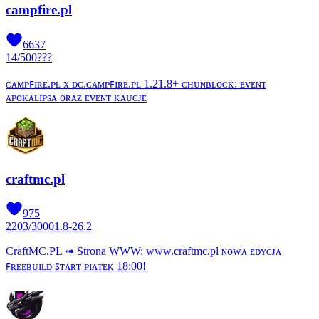
campfire.pl
6637
14
/
500
???
ᴄᴀᴍᴘꜰɪʀᴇ.ᴘʟ x ᴅᴄ.ᴄᴀᴍᴘꜰɪʀᴇ.ᴘʟ 1.21.8+ ᴄʜᴜɴʙʟᴏᴄᴋ: ᴇᴠᴇɴᴛ
ᴀᴘᴏᴋᴀʟɪᴘѕᴀ ᴏʀᴀᴢ ᴇᴠᴇɴᴛ ᴋᴀᴜᴄᴊᴇ
craftmc.pl
975
2203
/
3000
1.8-26.2
CraftMC.PL ➟ Strona WWW: www.craftmc.pl ɴᴏᴡᴀ ᴇᴅʏᴄᴊᴀ
ꜰʀᴇᴇʙᴜɪʟᴅ ꜱᴛᴀʀᴛ ᴘɪᴀᴛᴇᴋ 18:00!