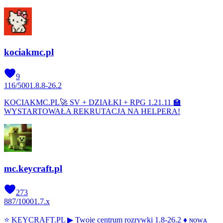
kociakmc.pl
9
116
/
500
1.8.8-26.2
KOCIAKMC.PL🚀 SV + DZIAŁKI + RPG 1.21.11 🏫
WYSTARTOWAŁA REKRUTACJA NA HELPERA!
mc.keycraft.pl
273
887
/
1000
1.7.x
⭐ KEYCRAFT.PL ▶ Twoje centrum rozrywki 1.8-26.2 ♦ ɴᴏᴡᴀ