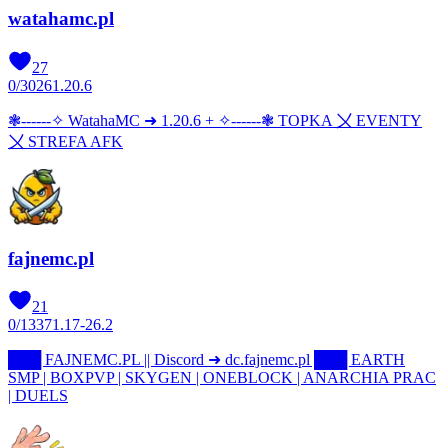
watahamc.pl
27
0
/
3026
1.20.6
❃------✧ WatahaMC ➜ 1.20.6 + ✧------❃ TOPKA 〤 EVENTY
〤 STREFA AFK
fajnemc.pl
21
0
/
1337
1.17-26.2
███ FAJNEMC.PL || Discord ➜ dc.fajnemc.pl ███ EARTH
SMP | BOXPVP | SKYGEN | ONEBLOCK | ANARCHIA PRAC
| DUELS