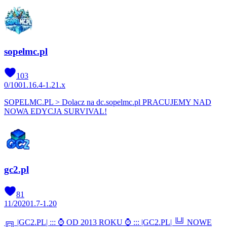
sopelmc.pl
103
0
/
100
1.16.4-1.21.x
SOPELMC.PL > Dolacz na dc.sopelmc.pl PRACUJEMY NAD
NOWA EDYCJA SURVIVAL!
gc2.pl
81
11
/
2020
1.7-1.20
╔╗ |GC2.PL| ::: ⌚ OD 2013 ROKU ⌚ ::: |GC2.PL| ╚╝ NOWE