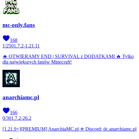
mc-only.fans
168
1
/
250
1.7.2-1.21.11
🔥 OTWIERAMY END | SURVIVAL z DODATKAMI 🔥 Tylko
dla największych fanów Minecraft!
anarchiamc.pl
166
0
/
30
1.7.2-26.2
[1.21.9+][PREMIUM] AnarchiaMC.pl ✯ Discord: dc.anarchiamc.pl