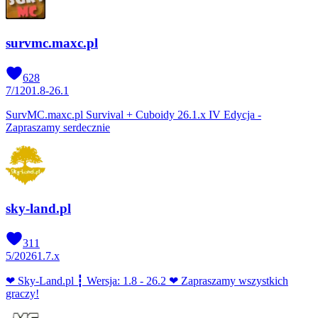
survmc.maxc.pl
628
7
/
120
1.8-26.1
SurvMC.maxc.pl Survival + Cuboidy 26.1.x IV Edycja -
Zapraszamy serdecznie
sky-land.pl
311
5
/
2026
1.7.x
❤ Sky-Land.pl ┇ Wersja: 1.8 - 26.2 ❤ Zapraszamy wszystkich
graczy!