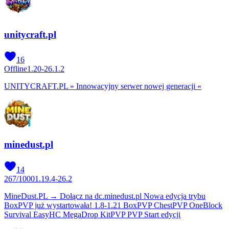
unitycraft.pl
16
Offline
1.20-26.1.2
UNITYCRAFT.PL » Innowacyjny serwer nowej generacji «
minedust.pl
14
267
/
1000
1.19.4-26.2
MineDust.PL → Dołącz na dc.minedust.pl Nowa edycja trybu
BoxPVP już wystartowała! 1.8-1.21 BoxPVP ChestPVP OneBlock
Survival EasyHC MegaDrop KitPVP PVP Start edycji