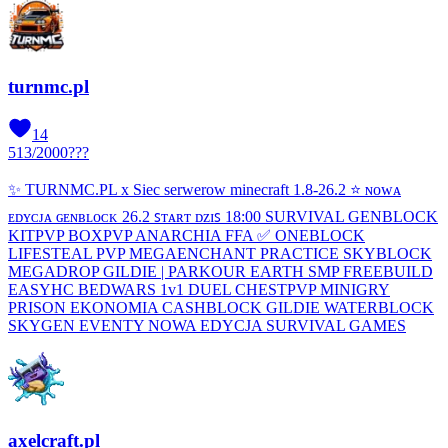
turnmc.pl
14
513
/
2000
???
✨ TURNMC.PL x Siec serwerow minecraft 1.8-26.2 ⭐ ɴᴏᴡᴀ
ᴇᴅʏᴄᴊᴀ ɢᴇɴʙʟᴏᴄᴋ 26.2 ꜱᴛᴀʀᴛ ᴅᴢɪꜱ 18:00 SURVIVAL GENBLOCK
KITPVP BOXPVP ANARCHIA FFA ✅ ONEBLOCK
LIFESTEAL PVP MEGAENCHANT PRACTICE SKYBLOCK
MEGADROP GILDIE | PARKOUR EARTH SMP FREEBUILD
EASYHC BEDWARS 1v1 DUEL CHESTPVP MINIGRY
PRISON EKONOMIA CASHBLOCK GILDIE WATERBLOCK
SKYGEN EVENTY NOWA EDYCJA SURVIVAL GAMES
axelcraft.pl