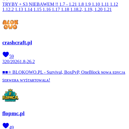
TRYBY + S3 NIEBAWEM !! 1.7 - 1.21 1.8 1.9 1.10 1.11 1.12
1.12.2 1.13 1.14 1.15 1.16 1.17 1.18 1.18.2, 1.19, 1.20 1.21
crashcraft.pl
59
320
/
2026
1.8-26.2
■■⭐ BLOKOWO.PL - Survival, BoxPvP, OneBlock ɴᴏᴡᴀ ᴇᴅʏᴄᴊᴀ
ꜱᴇʀᴡᴇʀᴀ ᴡʏꜱᴛᴀʀᴛᴏᴡᴀʟᴀ!
flopmc.pl
49