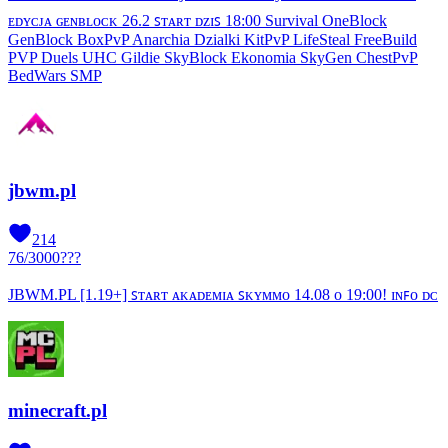
ᴇᴅʏᴄᴊᴀ ɢᴇɴʙʟᴏᴄᴋ 26.2 ꜱᴛᴀʀᴛ ᴅᴢɪꜱ 18:00 Survival OneBlock
GenBlock BoxPvP Anarchia Dzialki KitPvP LifeSteal FreeBuild
PVP Duels UHC Gildie SkyBlock Ekonomia SkyGen ChestPvP
BedWars SMP
jbwm.pl
214
76
/
3000
???
JBWM.PL [1.19+] ꜱᴛᴀʀᴛ ᴀᴋᴀᴅᴇᴍɪᴀ ꜱᴋʏᴍᴍᴏ 14.08 ᴏ 19:00! ɪɴꜰᴏ ᴅᴄ
minecraft.pl