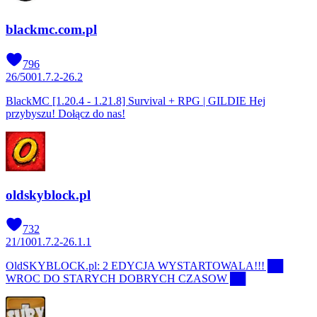
blackmc.com.pl
796
26
/
500
1.7.2-26.2
BlackMC [1.20.4 - 1.21.8] Survival + RPG | GILDIE Hej
przybyszu! Dołącz do nas!
oldskyblock.pl
732
21
/
100
1.7.2-26.1.1
OldSKYBLOCK.pl: 2 EDYCJA WYSTARTOWALA!!! ██
WROC DO STARYCH DOBRYCH CZASOW ██