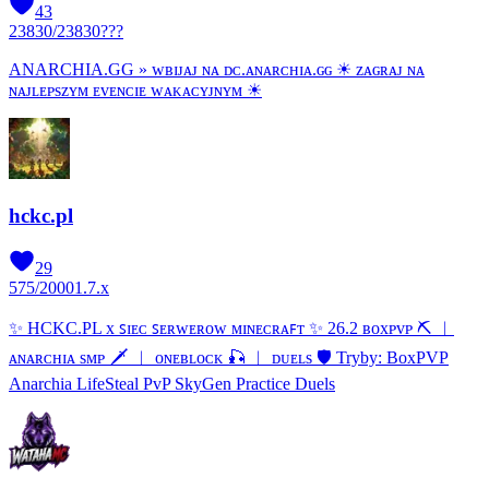
43
23830
/
23830
???
ANARCHIA.GG » ᴡʙɪᴊᴀᴊ ɴᴀ ᴅᴄ.ᴀɴᴀʀᴄʜɪᴀ.ɢɢ ☀ ᴢᴀɢʀᴀᴊ ɴᴀ
ɴᴀᴊʟᴇᴘѕᴢʏᴍ ᴇᴠᴇɴᴄɪᴇ ᴡᴀᴋᴀᴄʏᴊɴʏᴍ ☀
hckc.pl
29
575
/
2000
1.7.x
✨ HCKC.PL x ꜱɪᴇᴄ ꜱᴇʀᴡᴇʀᴏᴡ ᴍɪɴᴇᴄʀᴀꜰᴛ ✨ 26.2 ʙᴏхᴘᴠᴘ ⛏ ︱
ᴀɴᴀʀᴄʜɪᴀ ѕᴍᴘ 🗡 ︱ ᴏɴᴇʙʟᴏᴄᴋ 🎣 ︱ ᴅᴜᴇʟѕ 🛡 Tryby: BoxPVP
Anarchia LifeSteal PvP SkyGen Practice Duels