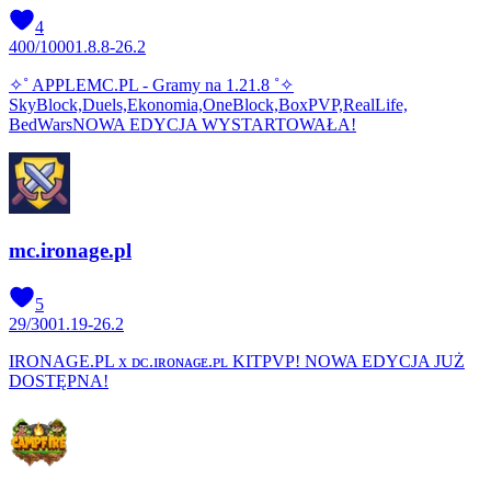
4
400
/
1000
1.8.8-26.2
✧˚ APPLEMC.PL - Gramy na 1.21.8 ˚✧
SkyBlock,Duels,Ekonomia,OneBlock,BoxPVP,RealLife,
BedWarsNOWA EDYCJA WYSTARTOWAŁA!
mc.ironage.pl
5
29
/
300
1.19-26.2
IRONAGE.PL x ᴅᴄ.ɪʀᴏɴᴀɢᴇ.ᴘʟ KITPVP! NOWA EDYCJA JUŻ
DOSTĘPNA!