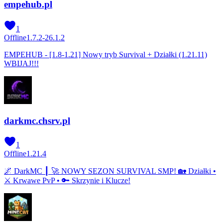
empehub.pl
1
Offline
1.7.2-26.1.2
EMPEHUB - [1.8-1.21] Nowy tryb Survival + Działki (1.21.11)
WBIJAJ!!!
darkmc.chsrv.pl
1
Offline
1.21.4
🌌 DarkMC ┃ 🚀 NOWY SEZON SURVIVAL SMP! 🏡 Działki •
⚔️ Krwawe PvP • 🔑 Skrzynie i Klucze!