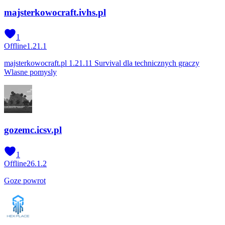
majsterkowocraft.ivhs.pl
1
Offline
1.21.1
majsterkowocraft.pl 1.21.11 Survival dla technicznych graczy
Wlasne pomysly
gozemc.icsv.pl
1
Offline
26.1.2
Goze powrot