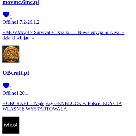
movmc.6mc.pl
1
Offline
1.7.2-26.1.2
» MOVMc.pl × Survival + Dzialki « » Nowa edycja Survival +
dzialki wbijac! «
OBcraft.pl
1
Offline
1.20.1
» OBCRAFT « Najlepszy GENBLOCK w Polsce! EDYCJA
WLASNIE WYSTARTOWALA!