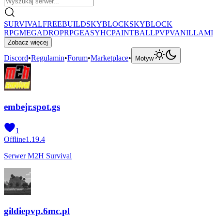
SURVIVAL
FREEBUILD
SKYBLOCK
SKYBLOCK
RPG
MEGADROP
RPG
EASYHC
PAINTBALL
PVP
VANILLA
MI
Zobacz więcej
Discord
•
Regulamin
•
Forum
•
Marketplace
•
Motyw
embejr.spot.gs
1
Offline
1.19.4
Serwer M2H Survival
gildiepvp.6mc.pl