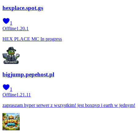
hexplace.spot.gs
1
Offline
1.20.1
HEX PLACE MC In progress
bigjump.pepehost.pl
1
Offline
1.21.11
zapraszam hyper serwer z wszystkim! jest boxpvp i earth w jednym!