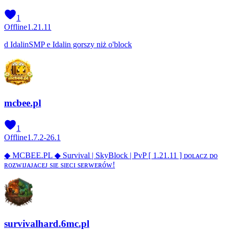
1
Offline
1.21.11
d IdalinSMP e Idalin gorszy niż o'block
mcbee.pl
1
Offline
1.7.2-26.1
◆ MCBEE.PL ◆ Survival | SkyBlock | PvP [ 1.21.11 ] ᴅᴏʟᴀᴄᴢ ᴅᴏ
ʀᴏᴢᴡɪᴊᴀᴊᴀᴄᴇᴊ sɪᴇ sɪᴇᴄɪ sᴇʀᴡᴇʀóᴡ!
survivalhard.6mc.pl