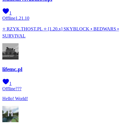
1
Offline
1.21.10
⭐ RZYK.THOST.PL ⭐ [1.20.x] SKYBLOCK • BEDWARS •
SURVIVAL
lifemc.pl
1
Offline
???
Hello! World!