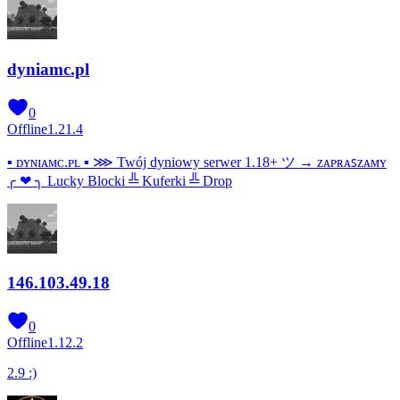
dyniamc.pl
0
Offline
1.21.4
▪ ᴅʏɴɪᴀᴍᴄ.ᴘʟ ▪ ⋙ Twój dyniowy serwer 1.18+ ツ → ᴢᴀᴘʀᴀꜱᴢᴀᴍʏ
╭ ❤ ╮ Lucky Blocki ╩ Kuferki ╩ Drop
146.103.49.18
0
Offline
1.12.2
2.9 :)