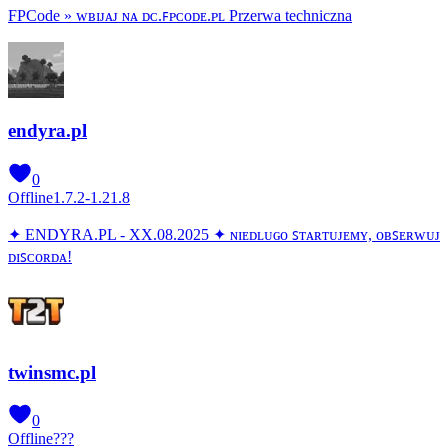
FPCode » ᴡʙɪᴊᴀᴊ ɴᴀ ᴅᴄ.ꜰᴘᴄᴏᴅᴇ.ᴘʟ Przerwa techniczna
endyra.pl
0
Offline
1.7.2-1.21.8
✦ ENDYRA.PL - XX.08.2025 ✦ ɴɪᴇᴅʟᴜɢᴏ ꜱᴛᴀʀᴛᴜᴊᴇᴍʏ, ᴏʙꜱᴇʀᴡᴜᴊ
ᴅɪꜱᴄᴏʀᴅᴀ!
twinsmc.pl
0
Offline
???