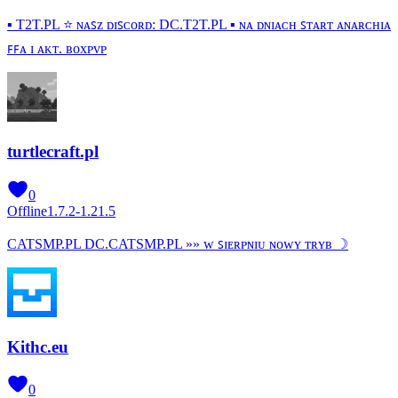
▪ T2T.PL ⭐ ɴᴀꜱᴢ ᴅɪꜱᴄᴏʀᴅ: DC.T2T.PL ▪ ɴᴀ ᴅɴɪᴀᴄʜ ꜱᴛᴀʀᴛ ᴀɴᴀʀᴄʜɪᴀ
ꜰꜰᴀ ɪ ᴀᴋᴛ. ʙᴏxᴘᴠᴘ
turtlecraft.pl
0
Offline
1.7.2-1.21.5
CATSMP.PL DC.CATSMP.PL »» ᴡ ꜱɪᴇʀᴘɴɪᴜ ɴᴏᴡʏ ᴛʀʏʙ ☽
Kithc.eu
0