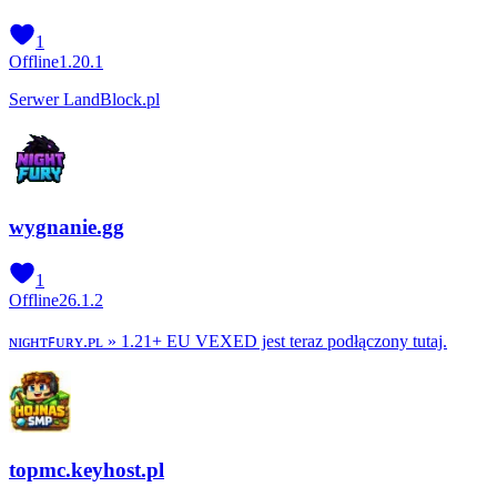
1
Offline
1.20.1
Serwer LandBlock.pl
wygnanie.gg
1
Offline
26.1.2
ɴɪɢʜᴛꜰᴜʀʏ.ᴘʟ » 1.21+ EU VEXED jest teraz podłączony tutaj.
topmc.keyhost.pl