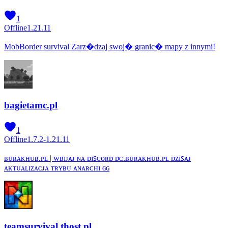
1
Offline
1.21.11
MobBorder survival Zarz�dzaj swoj� granic� mapy z innymi!
bagietamc.pl
1
Offline
1.7.2-1.21.11
ʙᴜʀᴀᴋʜᴜʙ.ᴘʟ | ᴡʙɪᴊᴀᴊ ɴᴀ ᴅɪꜱᴄᴏʀᴅ ᴅᴄ.ʙᴜʀᴀᴋʜᴜʙ.ᴘʟ ᴅᴢɪꜱᴀᴊ
ᴀᴋᴛᴜᴀʟɪᴢᴀᴄᴊᴀ ᴛʀʏʙᴜ ᴀɴᴀʀᴄʜɪ ɢɢ
teamsurvival.thost.pl