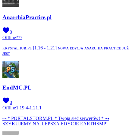
AnarchiaPractice.pl
0
Offline
???
ᴋʀʏsᴛᴀʟʜᴜʙ.ᴘʟ [1.16 - 1.21] ɴᴏᴡᴀ ᴇᴅʏᴄᴊᴀ ᴀɴᴀʀᴄʜɪᴀ ᴘʀᴀᴄᴛɪᴄᴇ ᴊᴜż
ᴊᴇѕᴛ
EndMC.PL
0
Offline
1.19.4-1.21.1
↝ * PORTALSTORM.PL * Twoja sieć serwerów! * ↝
SZYKUJEMY NAJLEPSZA EDYCJE EARTHSMP!