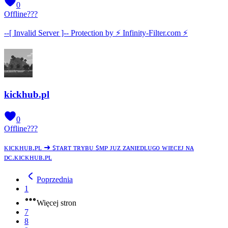
0
Offline
???
--[ Invalid Server ]-- Protection by ⚡ Infinity-Filter.com ⚡
kickhub.pl
0
Offline
???
ᴋɪᴄᴋʜᴜʙ.ᴘʟ ➜ ꜱᴛᴀʀᴛ ᴛʀʏʙᴜ ꜱᴍᴘ ᴊᴜᴢ ᴢᴀɴɪᴇᴅʟᴜɢᴏ ᴡɪᴇᴄᴇᴊ ɴᴀ
ᴅᴄ.ᴋɪᴄᴋʜᴜʙ.ᴘʟ
Poprzednia
1
Więcej stron
7
8