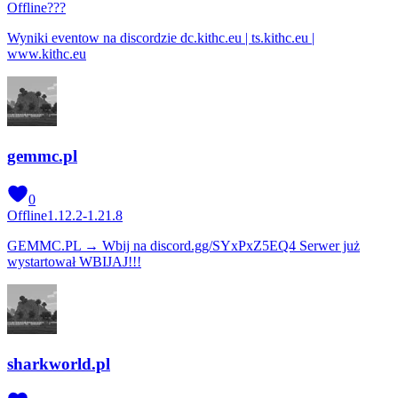
Offline
???
Wyniki eventow na discordzie dc.kithc.eu | ts.kithc.eu |
www.kithc.eu
gemmc.pl
0
Offline
1.12.2-1.21.8
GEMMC.PL → Wbij na discord.gg/SYxPxZ5EQ4 Serwer już
wystartował WBIJAJ!!!
sharkworld.pl