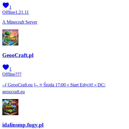
1
Offline
1.21.11
A Minecraft Server
GeooCraft.pl
1
Offline
???
--[ GeooCraft.eu ]-- ⭐ Środa 17:00 » Start Edycji! » DC:
geoocraft.eu
idalinsmp.fugy.pl