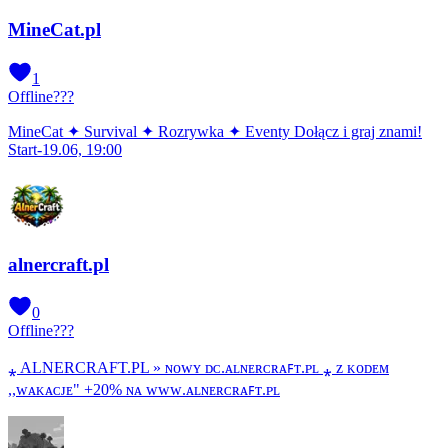
MineCat.pl
1
Offline
???
MineCat ✦ Survival ✦ Rozrywka ✦ Eventy Dołącz i graj znami!
Start-19.06, 19:00
alnercraft.pl
0
Offline
???
⁎ ALNERCRAFT.PL » ɴᴏᴡʏ ᴅᴄ.ᴀʟɴᴇʀᴄʀᴀꜰᴛ.ᴘʟ ⁎ ᴢ ᴋᴏᴅᴇᴍ
,,ᴡᴀᴋᴀᴄᴊᴇ" +20% ɴᴀ ᴡᴡᴡ.ᴀʟɴᴇʀᴄʀᴀꜰᴛ.ᴘʟ