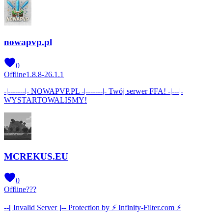
nowapvp.pl
0
Offline
1.8.8-26.1.1
-|-------|- NOWAPVP.PL -|-------|- Twój serwer FFA! -|---|-
WYSTARTOWALISMY!
MCREKUS.EU
0
Offline
???
--[ Invalid Server ]-- Protection by ⚡ Infinity-Filter.com ⚡