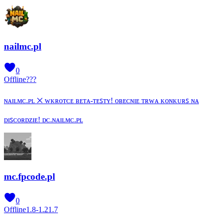
nailmc.pl
0
Offline
???
ɴᴀɪʟᴍᴄ.ᴘʟ ྾ ᴡᴋʀᴏᴛᴄᴇ ʙᴇᴛᴀ-ᴛᴇꜱᴛʏ! ᴏʙᴇᴄɴɪᴇ ᴛʀᴡᴀ ᴋᴏɴᴋᴜʀꜱ ɴᴀ
ᴅɪꜱᴄᴏʀᴅᴢɪᴇ! ᴅᴄ.ɴᴀɪʟᴍᴄ.ᴘʟ
mc.fpcode.pl
0
Offline
1.8-1.21.7