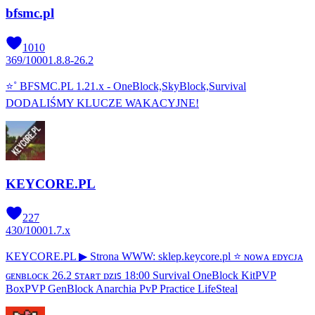
bfsmc.pl
1010
369
/
1000
1.8.8-26.2
⭐˚ BFSMC.PL 1.21.x - OneBlock,SkyBlock,Survival
DODALIŚMY KLUCZE WAKACYJNE!
KEYCORE.PL
227
430
/
1000
1.7.x
KEYCORE.PL ▶ Strona WWW: sklep.keycore.pl ⭐ ɴᴏᴡᴀ ᴇᴅʏᴄᴊᴀ
ɢᴇɴʙʟᴏᴄᴋ 26.2 ꜱᴛᴀʀᴛ ᴅᴢɪꜱ 18:00 Survival OneBlock KitPVP
BoxPVP GenBlock Anarchia PvP Practice LifeSteal