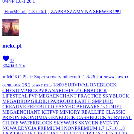
0
/
4444
1.8-1.26.1
| FlopMC.pl | 1.8 / 26.1| | ZAPRASZAMY NA SERWER! ❤ |
mckc.pl
47
3049
/
0
1.7.x
⭐ MCKC.PL ✨ Super serwery minecraft! 1.8-26.2 ♦ ɴᴏᴡᴀ ᴇᴅʏᴄᴊᴀ
ɢᴇɴʙʟᴏᴄᴋ 26.2 ꜱᴛᴀʀᴛ ᴅᴢɪꜱ 18:00 SURVIVAL ONEBLOCK
CHESTPVP BOXPVP ANARCHIA ✅ GENBLOCK
LIFESTEAL PVP MEGAENCHANT PRACTICE SKYBLOCK
MEGADROP GILDIE | PARKOUR EARTH SMP UHC
CREATIVE FREEBUILD EASYHC BEDWARS 1v1 DUEL
MEGAENCHANT KITPVP MINIGRY REALLIFE CLASSIC
PRISON EKONOMIA GENBLOCK CASHBLOCK SURVIVAL
GILDIE WATERBLOCK SKYWARS SKYGEN EVENTY
NOWA EDYCJA PREMIUM I NONPREMIUM 1.7 1.7.10 1.8
1.8.8 1.8.9 1.16 1.16.4 1.16.5 1.17 1.17.1 1.18 1.18.1 1.18.2 1.19