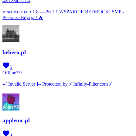
42
/
12345
1.7.x
ᴍɪɴᴇᴄʀᴀꜰᴛ.ᴘʟ ▪ 1.8 — 26.1.1 WSPARCIE BEDROCK! SMP -
Pierwsza Edycja ! 🔥
behero.pl
5
Offline
???
--[ Invalid Server ]-- Protection by ⚡ Infinity-Filter.com ⚡
applemc.pl
4