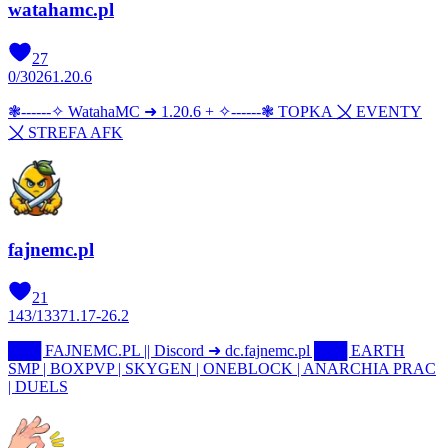
watahamc.pl
27
0
/
3026
1.20.6
❃------✧ WatahaMC ➜ 1.20.6 + ✧------❃ TOPKA 〤 EVENTY
〤 STREFA AFK
fajnemc.pl
21
143
/
1337
1.17-26.2
███ FAJNEMC.PL || Discord ➜ dc.fajnemc.pl ███ EARTH
SMP | BOXPVP | SKYGEN | ONEBLOCK | ANARCHIA PRAC
| DUELS