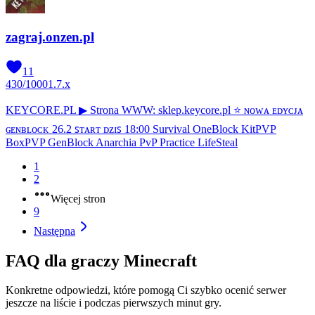
zagraj.onzen.pl
11
430
/
1000
1.7.x
KEYCORE.PL ▶ Strona WWW: sklep.keycore.pl ⭐ ɴᴏᴡᴀ ᴇᴅʏᴄᴊᴀ
ɢᴇɴʙʟᴏᴄᴋ 26.2 ꜱᴛᴀʀᴛ ᴅᴢɪꜱ 18:00 Survival OneBlock KitPVP
BoxPVP GenBlock Anarchia PvP Practice LifeSteal
1
2
Więcej stron
9
Następna
FAQ dla graczy Minecraft
Konkretne odpowiedzi, które pomogą Ci szybko ocenić serwer
jeszcze na liście i podczas pierwszych minut gry.