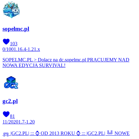
sopelmc.pl
103
0
/
100
1.16.4-1.21.x
SOPELMC.PL > Dolacz na dc.sopelmc.pl PRACUJEMY NAD
NOWA EDYCJA SURVIVAL!
gc2.pl
81
11
/
2020
1.7-1.20
╔╗ |GC2.PL| ::: ⌚ OD 2013 ROKU ⌚ ::: |GC2.PL| ╚╝ NOWE