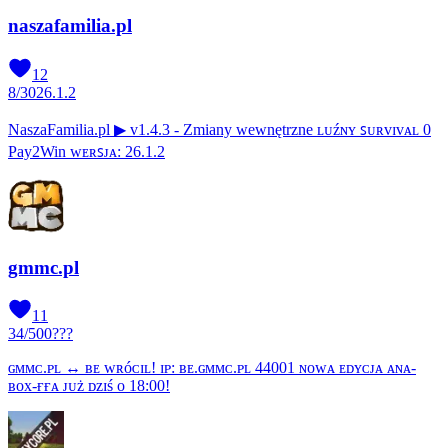
naszafamilia.pl
12
8
/
30
26.1.2
NaszaFamilia.pl ▶ v1.4.3 - Zmiany wewnętrzne ʟᴜźɴʏ ꜱᴜʀᴠɪᴠᴀʟ 0
Pay2Win ᴡᴇʀꜱᴊᴀ: 26.1.2
gmmc.pl
11
34
/
500
???
ɢᴍᴍᴄ.ᴘʟ ↔ ʙᴇ ᴡʀóᴄɪʟ! ɪᴘ: ʙᴇ.ɢᴍᴍᴄ.ᴘʟ 44001 ɴᴏᴡᴀ ᴇᴅʏᴄᴊᴀ ᴀɴᴀ-
ʙᴏx-ғғᴀ ᴊᴜż ᴅᴢɪś ᴏ 18:00!