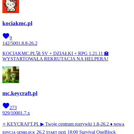
kociakmc.pl
9
142
/
500
1.8.8-26.2
KOCIAKMC.PL🚀 SV + DZIAŁKI + RPG 1.21.11 🏫
WYSTARTOWAŁA REKRUTACJA NA HELPERA!
mc.keycraft.pl
273
929
/
1000
1.7.x
⭐ KEYCRAFT.PL ▶ Twoje centrum rozrywki 1.8-26.2 ♦ ɴᴏᴡᴀ
ᴇᴅʏᴄᴊᴀ ɢᴇɴʙʟᴏᴄᴋ 26.2 ꜱᴛᴀʀᴛ ᴅᴢɪꜱ 18:00 Survival OneBlock