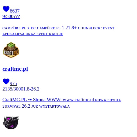
6637
9
/
500
???
ᴄᴀᴍᴘꜰɪʀᴇ.ᴘʟ x ᴅᴄ.ᴄᴀᴍᴘꜰɪʀᴇ.ᴘʟ 1.21.8+ ᴄʜᴜɴʙʟᴏᴄᴋ: ᴇᴠᴇɴᴛ
ᴀᴘᴏᴋᴀʟɪᴘѕᴀ ᴏʀᴀᴢ ᴇᴠᴇɴᴛ ᴋᴀᴜᴄᴊᴇ
craftmc.pl
975
2135
/
3000
1.8-26.2
CraftMC.PL ➟ Strona WWW: www.craftmc.pl ɴᴏᴡᴀ ᴇᴅʏᴄᴊᴀ
ꜱᴜʀᴠɪᴠᴀʟ 26.2 ᴊᴜż ᴡʏꜱᴛᴀʀᴛᴏᴡᴀʟᴀ