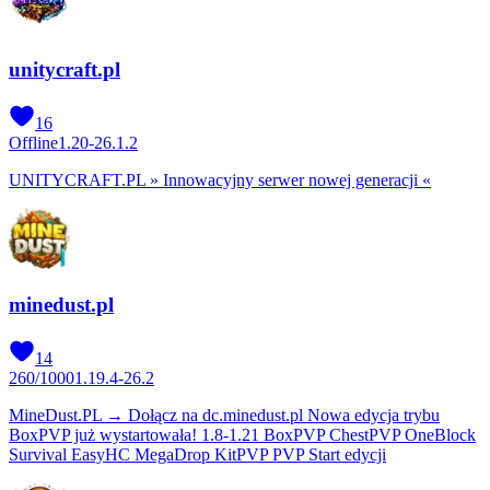
unitycraft.pl
16
Offline
1.20-26.1.2
UNITYCRAFT.PL » Innowacyjny serwer nowej generacji «
minedust.pl
14
260
/
1000
1.19.4-26.2
MineDust.PL → Dołącz na dc.minedust.pl Nowa edycja trybu
BoxPVP już wystartowała! 1.8-1.21 BoxPVP ChestPVP OneBlock
Survival EasyHC MegaDrop KitPVP PVP Start edycji