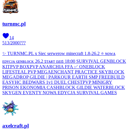
turnmc.pl
14
513
/
2000
???
✨ TURNMC.PL x Siec serwerow minecraft 1.8-26.2 ⭐ ɴᴏᴡᴀ
ᴇᴅʏᴄᴊᴀ ɢᴇɴʙʟᴏᴄᴋ 26.2 ꜱᴛᴀʀᴛ ᴅᴢɪꜱ 18:00 SURVIVAL GENBLOCK
KITPVP BOXPVP ANARCHIA FFA ✅ ONEBLOCK
LIFESTEAL PVP MEGAENCHANT PRACTICE SKYBLOCK
MEGADROP GILDIE | PARKOUR EARTH SMP FREEBUILD
EASYHC BEDWARS 1v1 DUEL CHESTPVP MINIGRY
PRISON EKONOMIA CASHBLOCK GILDIE WATERBLOCK
SKYGEN EVENTY NOWA EDYCJA SURVIVAL GAMES
axelcraft.pl