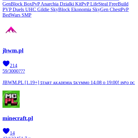
GenBlock BoxPvP Anarchia Dzialki KitPvP LifeSteal FreeBuild
PVP Duels UHC Gildie SkyBlock Ekonomia SkyGen ChestPvP
BedWars SMP
jbwm.pl
214
59
/
3000
???
JBWM.PL [1.19+] ꜱᴛᴀʀᴛ ᴀᴋᴀᴅᴇᴍɪᴀ ꜱᴋʏᴍᴍᴏ 14.08 ᴏ 19:00! ɪɴꜰᴏ ᴅᴄ
minecraft.pl
14