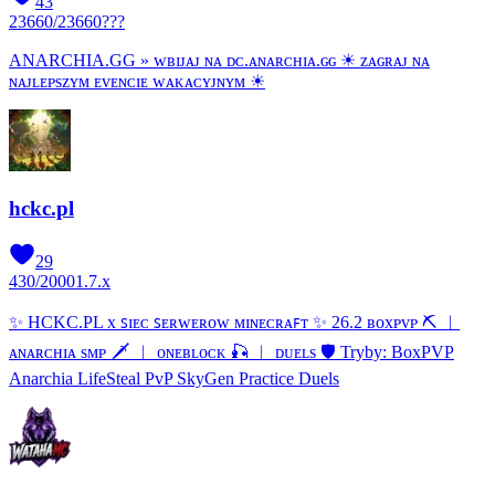
43
23660
/
23660
???
ANARCHIA.GG » ᴡʙɪᴊᴀᴊ ɴᴀ ᴅᴄ.ᴀɴᴀʀᴄʜɪᴀ.ɢɢ ☀ ᴢᴀɢʀᴀᴊ ɴᴀ
ɴᴀᴊʟᴇᴘѕᴢʏᴍ ᴇᴠᴇɴᴄɪᴇ ᴡᴀᴋᴀᴄʏᴊɴʏᴍ ☀
hckc.pl
29
430
/
2000
1.7.x
✨ HCKC.PL x ꜱɪᴇᴄ ꜱᴇʀᴡᴇʀᴏᴡ ᴍɪɴᴇᴄʀᴀꜰᴛ ✨ 26.2 ʙᴏхᴘᴠᴘ ⛏ ︱
ᴀɴᴀʀᴄʜɪᴀ ѕᴍᴘ 🗡 ︱ ᴏɴᴇʙʟᴏᴄᴋ 🎣 ︱ ᴅᴜᴇʟѕ 🛡 Tryby: BoxPVP
Anarchia LifeSteal PvP SkyGen Practice Duels