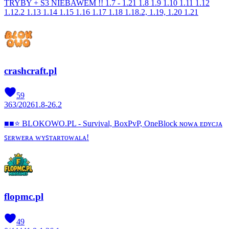
TRYBY + S3 NIEBAWEM !! 1.7 - 1.21 1.8 1.9 1.10 1.11 1.12
1.12.2 1.13 1.14 1.15 1.16 1.17 1.18 1.18.2, 1.19, 1.20 1.21
crashcraft.pl
59
363
/
2026
1.8-26.2
■■⭐ BLOKOWO.PL - Survival, BoxPvP, OneBlock ɴᴏᴡᴀ ᴇᴅʏᴄᴊᴀ
ꜱᴇʀᴡᴇʀᴀ ᴡʏꜱᴛᴀʀᴛᴏᴡᴀʟᴀ!
flopmc.pl
49