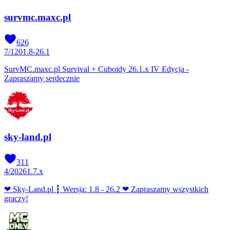
survmc.maxc.pl
626
7
/
120
1.8-26.1
SurvMC.maxc.pl Survival + Cuboidy 26.1.x IV Edycja -
Zapraszamy serdecznie
sky-land.pl
311
4
/
2026
1.7.x
❤ Sky-Land.pl ┇ Wersja: 1.8 - 26.2 ❤ Zapraszamy wszystkich
graczy!