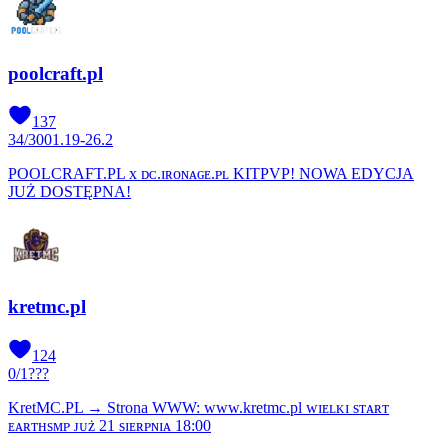
poolcraft.pl
137
34
/
300
1.19-26.2
POOLCRAFT.PL x ᴅᴄ.ɪʀᴏɴᴀɢᴇ.ᴘʟ KITPVP! NOWA EDYCJA
JUŻ DOSTĘPNA!
kretmc.pl
124
0
/
1
???
KretMC.PL → Strona WWW: www.kretmc.pl ᴡɪᴇʟᴋɪ sᴛᴀʀᴛ
ᴇᴀʀᴛʜsᴍᴘ ᴊᴜż 21 sɪᴇʀᴘɴɪᴀ 18:00