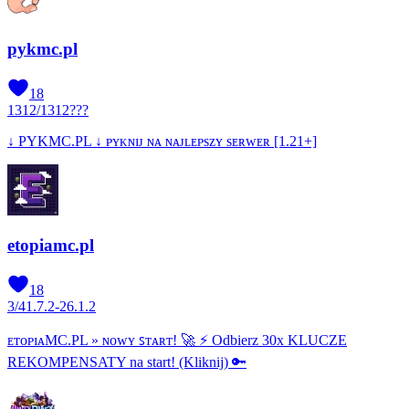
pykmc.pl
18
1312
/
1312
???
↓ PYKMC.PL ↓ ᴘʏᴋɴɪᴊ ɴᴀ ɴᴀᴊʟᴇᴘѕᴢʏ ѕᴇʀᴡᴇʀ [1.21+]
etopiamc.pl
18
3
/
4
1.7.2-26.1.2
ᴇᴛᴏᴘɪᴀMC.PL » ɴᴏᴡʏ ꜱᴛᴀʀᴛ! 🚀 ⚡ Odbierz 30x KLUCZE
REKOMPENSATY na start! (Kliknij) 🔑