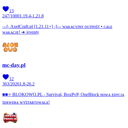
13
247
/
1000
1.19.4-1.21.8
---[- AxelCraft.pl [1.21.11+] -]--- ᴡᴀᴋᴀᴄʏᴊɴʏ ᴏᴜᴛᴘᴏꜱᴛ • ᴄᴀʟᴇ
ᴡᴀᴋᴀᴄᴊᴇ! ➜ /eventy
mc-day.pl
12
363
/
2026
1.8-26.2
■■⭐ BLOKOWO.PL - Survival, BoxPvP, OneBlock ɴᴏᴡᴀ ᴇᴅʏᴄᴊᴀ
ꜱᴇʀᴡᴇʀᴀ ᴡʏꜱᴛᴀʀᴛᴏᴡᴀʟᴀ!