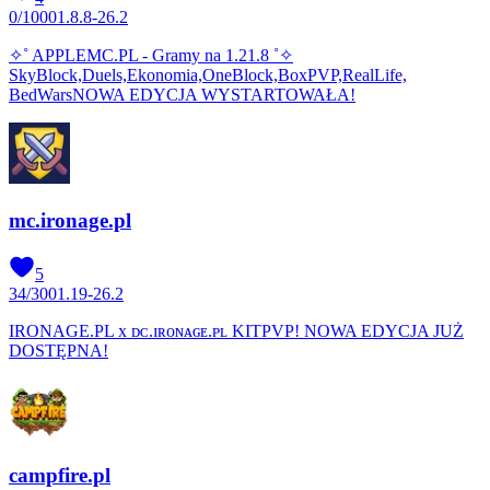
0
/
1000
1.8.8-26.2
✧˚ APPLEMC.PL - Gramy na 1.21.8 ˚✧
SkyBlock,Duels,Ekonomia,OneBlock,BoxPVP,RealLife,
BedWarsNOWA EDYCJA WYSTARTOWAŁA!
mc.ironage.pl
5
34
/
300
1.19-26.2
IRONAGE.PL x ᴅᴄ.ɪʀᴏɴᴀɢᴇ.ᴘʟ KITPVP! NOWA EDYCJA JUŻ
DOSTĘPNA!
campfire.pl