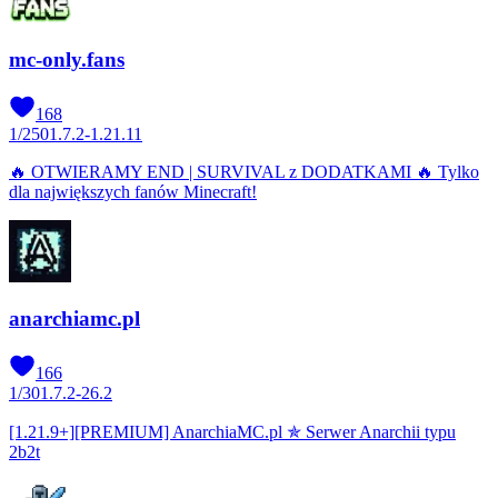
mc-only.fans
168
1
/
250
1.7.2-1.21.11
🔥 OTWIERAMY END | SURVIVAL z DODATKAMI 🔥 Tylko
dla największych fanów Minecraft!
anarchiamc.pl
166
1
/
30
1.7.2-26.2
[1.21.9+][PREMIUM] AnarchiaMC.pl ✯ Serwer Anarchii typu
2b2t