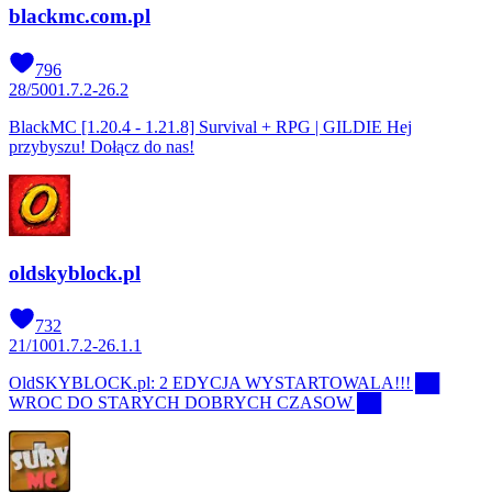
blackmc.com.pl
796
28
/
500
1.7.2-26.2
BlackMC [1.20.4 - 1.21.8] Survival + RPG | GILDIE Hej
przybyszu! Dołącz do nas!
oldskyblock.pl
732
21
/
100
1.7.2-26.1.1
OldSKYBLOCK.pl: 2 EDYCJA WYSTARTOWALA!!! ██
WROC DO STARYCH DOBRYCH CZASOW ██